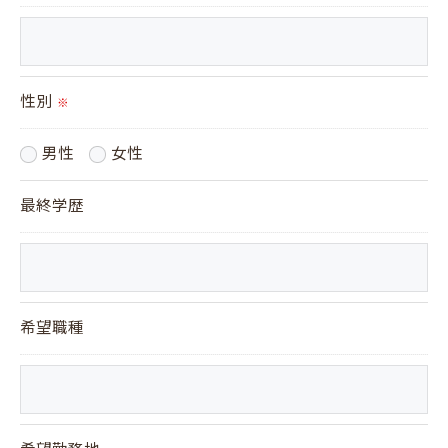
当社では、お客様の個人情報の開示･訂正･削除・利
用停止の手続を定めさせて頂いております。
ご本人である事を確認のうえ、対応させて頂きま
性別
※
す。
個人情報の開示･訂正･削除・利用停止の具体的手続
男性
女性
きにつきましては、お電話でお問合せ下さい。
最終学歴
希望職種