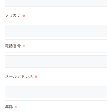
個人情報を外部に委託する場合があります。
これらの委託先に対しては個人情報保護契約等の措
フリガナ
置をとり、適切な監督を行います。
※
＜個人情報の安全管理＞
当社では、個人情報の漏洩等がなされないよう、適
電話番号
切に安全管理対策を実施します。
※
＜個人情報を与えなかった場合に生じる結果＞
必要な情報を頂けない場合は、それに対応した当社
メールアドレス
※
のサービスをご提供できない場合がございますので
予めご了承ください。
＜個人情報の開示･訂正・削除･利用停止の手続につ
年齢
※
いて＞