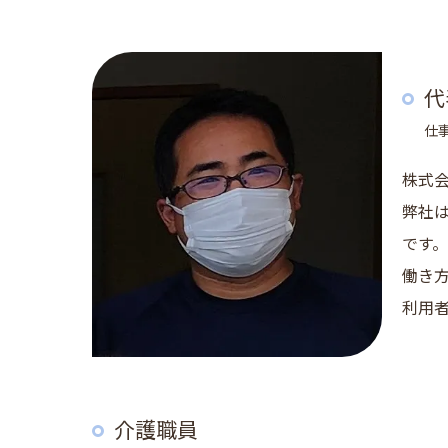
代
仕
株式
弊社
です
働き
利用
介護職員