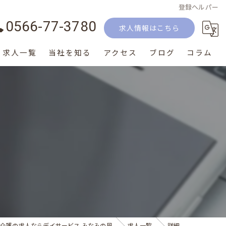
登録ヘルパー
0566-77-3780
求人情報はこちら
求人一覧
当社を知る
アクセス
ブログ
コラム
正社員
パート
生活相談員
介護士
サービス提供責任者