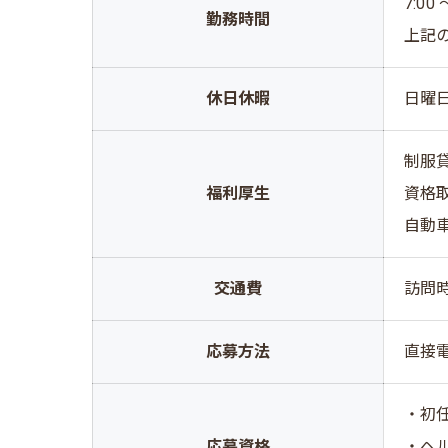
7:00 
勤務時間
上記
休日休暇
日曜
制服
福利厚生
資格
自動
交通費
訪問
応募方法
直接
・初
応募資格
・ヘ