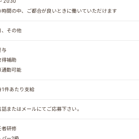
～ 20:30
の時間の中、ご都合が良いときに働いていただけます
日、その他
貸与
取得補助
車通勤可能
時1件あたり支給
電話またはメールにてご応募下さい。
任者研修
ルパー2級