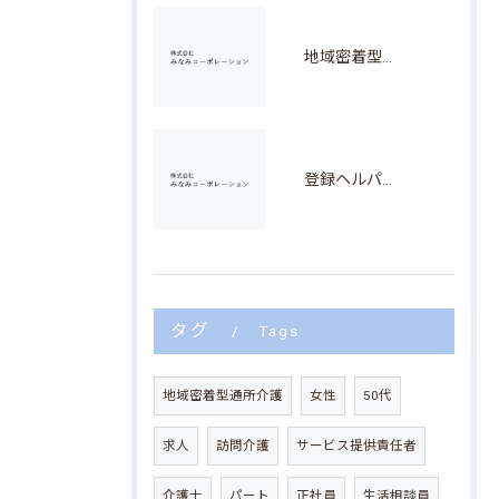
地域密着型デイサービス求人と愛知県安城市で無理なく働くためのポイント徹底解説
登録ヘルパー求人を愛知県安城市で探す主婦向けの働き方と訪問介護員デビューのコツ
タグ
Tags
地域密着型通所介護
女性
50代
求人
訪問介護
サービス提供責任者
介護士
パート
正社員
生活相談員