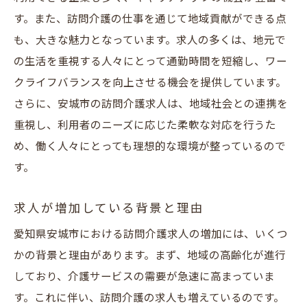
訪問介護での移動支援の実際
す。また、訪問介護の仕事を通じて地域貢献ができる点
移動支援のトレンドと求められるスキル
も、大きな魅力となっています。求人の多くは、地元で
地域での移動支援の役割と求人
の生活を重視する人々にとって通勤時間を短縮し、ワー
地元で始める訪問介護求人の探し方と安城市の
クライフバランスを向上させる機会を提供しています。
魅力
さらに、安城市の訪問介護求人は、地域社会との連携を
安城市での求人情報の探し方
重視し、利用者のニーズに応じた柔軟な対応を行うた
訪問介護求人選びのポイント
め、働く人々にとっても理想的な環境が整っているので
す。
地域密着型企業の特徴
地元で働くことの利点
求人が増加している背景と理由
安城市の働きやすい環境とは
愛知県安城市における訪問介護求人の増加には、いくつ
訪問介護求人における地域情報の活用法
かの背景と理由があります。まず、地域の高齢化が進行
訪問介護の求人情報を賢く選ぶポイント安城市
しており、介護サービスの需要が急速に高まっていま
編
す。これに伴い、訪問介護の求人も増えているのです。