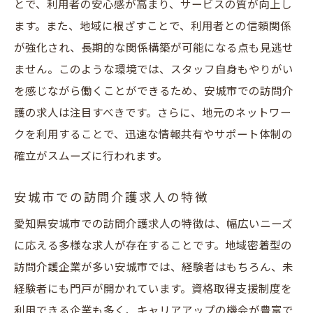
地域での実践を通じた成長の機会
とで、利用者の安心感が高まり、サービスの質が向上し
資格取得支援が充実！訪問介護求人でキャリア
ます。また、地域に根ざすことで、利用者との信頼関係
を築こう
が強化され、長期的な関係構築が可能になる点も見逃せ
ません。このような環境では、スタッフ自身もやりがい
資格取得支援制度のメリット
を感じながら働くことができるため、安城市での訪問介
安城市での資格取得支援プログラム
護の求人は注目すべきです。さらに、地元のネットワー
キャリアアップに役立つ訪問介護の資格
クを利用することで、迅速な情報共有やサポート体制の
資格を活かした訪問介護での働き方
確立がスムーズに行われます。
資格取得と実務経験の両立方法
安城市でのキャリア構築のステップ
安城市での訪問介護求人の特徴
移動支援の重要性と安城市訪問介護求人の今
愛知県安城市での訪問介護求人の特徴は、幅広いニーズ
移動支援が訪問介護で重要な理由
に応える多様な求人が存在することです。地域密着型の
訪問介護企業が多い安城市では、経験者はもちろん、未
安城市での移動支援の現状
経験者にも門戸が開かれています。資格取得支援制度を
移動支援に特化した求人の探し方
利用できる企業も多く、キャリアアップの機会が豊富で