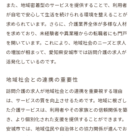
安城市での求人情報のチェックポイント
また、地域密着型のサービスを提供することで、利用者
訪問介護求人選びで注意すべきこと
が自宅で安心して生活を続けられる環境を整えることが
条件別に見る安城市の訪問介護求人
求められています。さらに、介護業界全体が多様な人材
教育制度が充実している企業の選び方
を求めており、未経験者や異業種からの転職者にも門戸
を開いています。これにより、地域社会のニーズと求人
訪問介護求人情報の比較方法
の増加が相まって、愛知県安城市では訪問介護の求人が
自身に合った求人の見つけ方
活発化しているのです。
安城市で訪問介護求人を探す理由地域社会への
貢献
地域社会との連携の重要性
地域社会での訪問介護の役割
訪問介護の求人が地域社会との連携を重要視する理由
安城市での訪問介護による地域貢献
は、サービスの質を向上させるためです。地域に根ざし
訪問介護を通じたコミュニティの活性化
た介護サービスは、利用者やその家族との信頼関係を築
地域に根ざした働き方の意義
き、より個別化された支援を提供することができます。
求人を通じて地域社会に貢献しよう
安城市では、地域住民や自治体との協力関係が進んでお