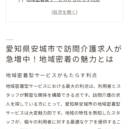
安城市での訪問介護求人の特徴
求人が増加している背景と理由
地域社会との連携の重要性
訪問介護での地域貢献の実例
愛知県安城市で訪問介護求人が
安城市で働くメリットとは
急増中！地域密着の魅力とは
未経験から始める訪問介護求人の魅力と安城市
でのチャンス
地域密着型サービスがもたらす利点
未経験者歓迎の企業を探す方法
地域密着型サービスにおける最大の利点は、利用者とス
初めての訪問介護で求められるスキル
タッフが緊密な関係を構築できる点です。訪問介護の求
安城市での未経験者向け研修プログラム
人を探している方にとって、愛知県安城市の地域密着型
資格取得をサポートする環境
サービスは大変魅力的です。地域の特性を熟知したスタ
未経験から訪問介護でキャリアを始める
ッフが、個々の利用者に対する最適なケアを提供するこ