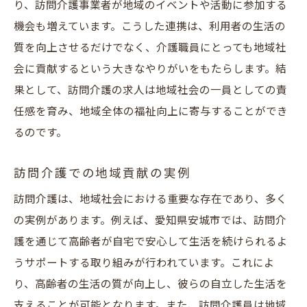
安城市での訪問介護の成功事例
り、訪問介護事業者が地域のイベントや活動に参加する
機会も増えています。こうした連携は、利用者の生活の
移動支援が鍵！愛知県安城市の訪問介護求人で
質を向上させるだけでなく、介護職員にとっても地域社
新たな挑戦
会に貢献するという大きなやりがいをもたらします。結
移動支援を活かした訪問介護の新たな形
果として、訪問介護の求人は地域社会の一員としての責
安城市での移動支援と訪問介護の融合
任感を育み、地域全体の福祉向上に寄与することができ
訪問介護求人での移動支援の魅力
るのです。
移動支援を通じたキャリアアップ
安城市の移動支援の最新情報
訪問介護での地域貢献の実例
訪問介護求人での移動支援専門職の役割
訪問介護は、地域社会における重要な存在であり、多く
の実例があります。例えば、愛知県安城市では、訪問介
護を通じて高齢者が自宅で安心して生活を続けられるよ
うサポートする取り組みが行われています。これによ
り、高齢者の生活の質が向上し、彼らの自立した生活を
支えることが可能となります。また、訪問介護員は地域