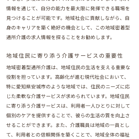
通所介護での地域活性化の取り組み
情報を通じて、自分の能力を最大限に発揮できる職場を
地域密着型通所介護での社会的役割
見つけることが可能です。地域社会に貢献しながら、自
地域貢献を実現するための心構え
身のキャリアを築く絶好の機会として、この地域密着型
プロフェッショナルへの道地域密着型通所介護
通所介護の求人情報を探ることをお勧めします。
の求人情報
プロフェッショナルを目指すキャリアパス
地域住民に寄り添う介護サービスの重要性
地域密着型通所介護でのスキルアップ方法
地域密着型通所介護は、地域住民の生活を支える重要な
専門的な介護スキルの習得
役割を担っています。高齢化が進む現代社会において、
特に愛知県安城市のような地域では、住民のニーズに応
介護業界でのキャリア形成のポイント
じた柔軟な介護サービスが求められています。地域住民
未来を見据えた地域密着型通所介護の求人
に寄り添う介護サービスは、利用者一人ひとりに対して
安城市でプロフェッショナルを目指す道
個別のケアを提供することで、彼らの生活の質を向上さ
地域密着型通所介護で得られるキャリア安城市
せることができます。また、介護職員は地域の一員とし
の魅力
て、利用者との信頼関係を築くことで、地域全体の福祉