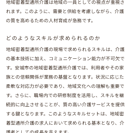
地域とのつながりを深める働き方
地域密着型通所介護は地域の一員としての視点が重視さ
地元密着型の介護職の魅力
れます。このように、需要と供給を考慮しながら、介護
の質を高めるための人材育成が急務です。
地域に根ざす働き方安城市での介護職求人情報
地域を感じる介護の働き方とは
どのようなスキルが求められるのか
安城市での求人情報とその魅力
地域密着型通所介護の現場で求められるスキルは、介護
地域密着型の働き方のメリット
の基本技術に加え、コミュニケーション能力が不可欠で
安城市での生活と仕事の調和
す。安城市の地域密着型通所介護では、利用者やその家
地域に貢献することで得られる喜び
族との信頼関係が業務の基盤となります。状況に応じた
地域に根ざした働き方の実践方法
柔軟な対応力が必要であり、地域文化への理解も重要で
す。さらに、職場内での研修制度を活用し、スキルを継
続的に向上させることが、質の高い介護サービスを提供
する鍵となります。このようなスキルセットは、地域密
着型通所介護の求人において求められる基本となり、介
護者としての成長を支えます。