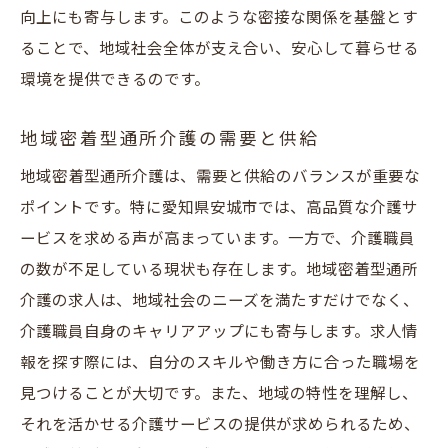
地域密着型通所介護におけるキャリアの魅
向上にも寄与します。このような密接な関係を基盤とす
力
ることで、地域社会全体が支え合い、安心して暮らせる
安城市でのキャリア形成のチャンス
環境を提供できるのです。
介護職の成長に繋がる環境
地域密着型通所介護の需要と供給
地域密着型通所介護でのキャリアアップ
独自のキャリアパスを築く方法
地域密着型通所介護は、需要と供給のバランスが重要な
ポイントです。特に愛知県安城市では、高品質な介護サ
安城市で実現する理想の働き方
ービスを求める声が高まっています。一方で、介護職員
安城市での地域密着型通所介護求人地域に根ざ
の数が不足している現状も存在します。地域密着型通所
した働き方
介護の求人は、地域社会のニーズを満たすだけでなく、
安城市での求人情報を徹底解説
介護職員自身のキャリアアップにも寄与します。求人情
地域に貢献する働き方の魅力
報を探す際には、自分のスキルや働き方に合った職場を
地域密着型通所介護での職場選び
見つけることが大切です。また、地域の特性を理解し、
安城市での働き方と生活の両立
それを活かせる介護サービスの提供が求められるため、