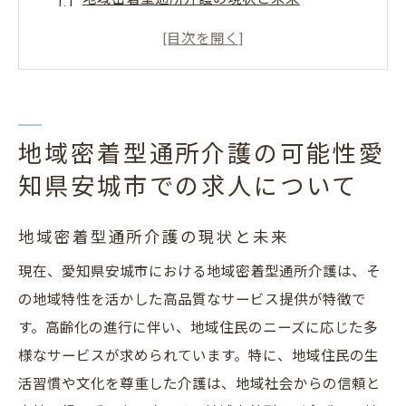
安城市での具体的な求人情報を探る
地域住民に寄り添う介護サービスの重要性
地域密着型通所介護の需要と供給
どのようなスキルが求められるのか
地域密着型通所介護の可能性愛
安城市で地域に根ざす介護の働き方
知県安城市での求人について
地域を支える介護の魅力安城市の地域密着型通
所介護
地域密着型通所介護の現状と未来
地域密着型通所介護が安城市で果たす役割
現在、愛知県安城市における地域密着型通所介護は、そ
介護が地域社会にもたらすプラスの影響
の地域特性を活かした高品質なサービス提供が特徴で
地域密着型通所介護のやりがいと魅力
す。高齢化の進行に伴い、地域住民のニーズに応じた多
地元住民からの信頼を得るために
様なサービスが求められています。特に、地域住民の生
心温まるエピソードが織りなす日常
活習慣や文化を尊重した介護は、地域社会からの信頼と