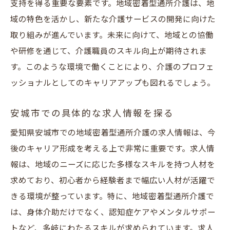
コミュニティとのつながりを深める介護
支持を得る重要な要素です。地域密着型通所介護は、地
未経験者でも安心地域密着型通所介護の働きや
域の特色を活かし、新たな介護サービスの開発に向けた
すさ
取り組みが進んでいます。未来に向けて、地域との協働
や研修を通じて、介護職員のスキル向上が期待されま
未経験者歓迎の介護現場の実態
す。このような環境で働くことにより、介護のプロフェ
介護の基本スキルを学ぶ安心の環境
ッショナルとしてのキャリアアップも図れるでしょう。
地域密着型通所介護での研修制度
OJTで安心して働ける職場
安城市での具体的な求人情報を探る
未経験者が活躍できるフォロー体制
愛知県安城市での地域密着型通所介護の求人情報は、今
地域密着型通所介護の温かな職場文化
後のキャリア形成を考える上で非常に重要です。求人情
地域貢献を実現安城市の通所介護で働く意義
報は、地域のニーズに応じた多様なスキルを持つ人材を
地域貢献を通じた自己成長
求めており、初心者から経験者まで幅広い人材が活躍で
きる環境が整っています。特に、地域密着型通所介護で
安城市の地域課題に取り組む介護
は、身体介助だけでなく、認知症ケアやメンタルサポー
地域住民への貢献と感謝の気持ち
トなど、多岐にわたるスキルが求められています。求人