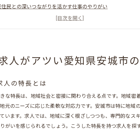
域住民との深いつながりを活かす仕事のやりがい
知県安城市で地域密着型介護が求められる理由
経験でも安心して始められる職場環境の魅力
域に貢献できるキャリアアップのステップ
知県安城市での生活相談員の求人探しのポイント
求人がアツい愛知県安城市
談員として地域貢献を目指すあなたへ愛知県安城市での新たな
域住民のニーズに応える生活相談員の役割
求人の特長とは
知県安城市での生活相談員としての成長機会
きな特長は、地域社会と密接に関わり合える点です。地域密
域密着型介護で得られる充実感とやりがい
地元のニーズに応じた柔軟な対応力です。安城市は特に地域
経験から生活相談員になるためのステップ
ています。求人では、地域に深く根ざしつつも、専門的なス
域に根ざした生活相談員の求人情報を分析
りがいを感じられるでしょう。こうした特長を持つ求人を探
知県安城市で生活相談員として働く魅力