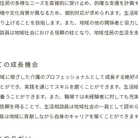
住民の多様なニーズを直接的に受け止め、的確な支援を計画
人情報をチェックする際のポイント
境や文化背景が異なるため、個別対応が求められます。生活
域に根ざした介護ならではのキャリア形成
り上げることを目指します。また、地域の他の関係者と協力
知県安城市での面接対策と応募の流れ
談員は地域社会における信頼の柱となり、地域住民の生活を
活相談員としての一歩を踏み出す準備
ての成長機会
域に根ざした介護のプロフェッショナルとして成長する絶好
とができ、実践を通じてスキルを磨くことができます。生活
養うことができます。また、職場では未経験者に対しても充
信頼を得ることで、生活相談員は地域社会の一員として認め
員は地域に貢献しながら自身のキャリアを築くことができま