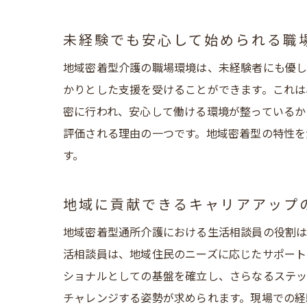
地
未経験でも安心して始められる職
地域密
地
地域密着型介護の職場環境は、未経験者にも優し
かりとした支援を受けることができます。これは
愛
密に行われ、安心して働ける環境が整っているか
地
評価される理由の一つです。地域密着型の特性を
住
す。
愛
地
地域に貢献できるキャリアアップ
愛知県
地域密着型通所介護における生活相談員の役割は
地
活相談員は、地域住民のニーズに応じたサポート
愛
ショナルとしての基盤を確立し、さらなるステッ
未
チャレンジする姿勢が求められます。現場での経