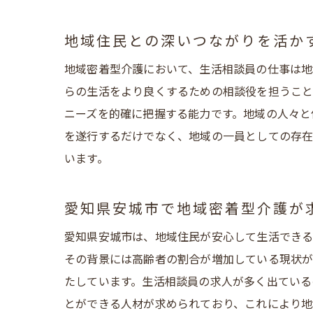
未経験
未
地域住民との深いつながりを活か
安
地域密着型介護において、生活相談員の仕事は地
プ
らの生活をより良くするための相談役を担うこと
愛
ニーズを的確に把握する能力です。地域の人々と
地
を遂行するだけでなく、地域の一員としての存在
未
います。
愛知県
地
愛知県安城市で地域密着型介護が
愛
愛知県安城市は、地域住民が安心して生活できる
地
その背景には高齢者の割合が増加している現状が
求
たしています。生活相談員の求人が多く出ている
とができる人材が求められており、これにより地
愛