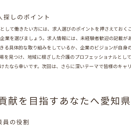
域密着型介護の未来を見据えた職場選び
知県安城市でスキルを活かすチャンス
人探しのポイント
域に根ざした介護の未来を共に築く
として働きたい方には、求人選びのポイントを押さえておく
働くことのやりがい愛知県安城市の地域密着型介護でスキルア
企業を選びましょう。求人情報には、未経験者歓迎の記載が
元で働くことで得られる安心感とやりがい
きる具体的な取り組みをしているか、企業のビジョンが自身
知県安城市でのスキルアップの機会
場を見つけ、地域に根ざした介護のプロフェッショナルとし
域密着型介護でのキャリアパスを考える
けたなら幸いです。次回は、さらに深いテーマで皆様のキャ
元密着だからこそ得られる成長の実感
キルアップを実現するためのサポート体制
知県安城市での地元貢献を実感する働き方
貢献を目指すあなたへ愛知
安城市で生活相談員になるためのステップ地域に根ざした介護
域密着型介護への転職を考えるポイント
談員の役割
知県安城市での生活相談員求人の探し方