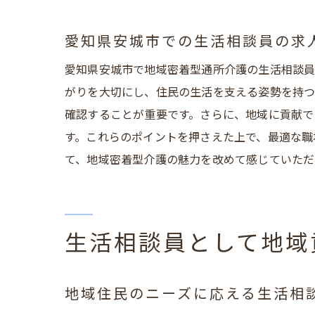
地
愛
愛知県安城市での生活相談員の求
地
愛知県安城市で地域密着型通所介護の生活相談員
地元で
がりを大切にし、住民の生活を支える姿勢を持つ
地
確認することが重要です。さらに、地域に貢献で
愛
す。これらのポイントを押さえた上で、最適な職
地
て、地域密着型介護の魅力を改めて感じていただ
地
ス
愛
生活相談員として地域
愛知県
地
地域住民のニーズに応える生活相
愛