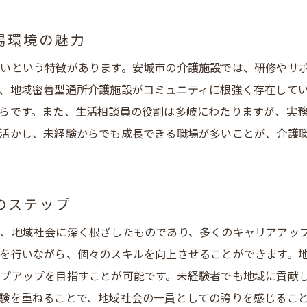
域密着型介護でのキャリア形成の魅力
場環境の魅力
着型通所介護で愛知県安城市の住民と深くつながる生活相談員
域住民との信頼関係を築くコツ
いという特徴があります。安城市の介護施設では、研修やサ
、地域密着型通所介護施設がコミュニティに根強く存在して
知県安城市での生活相談員の具体的な業務内容
らです。また、生活相談員の役割は多岐にわたりますが、実
域密着型介護で提供するサービスの幅
活かし、未経験からでも成長できる職場が多いことが、介護
民の暮らしを支える生活相談員の心得
知県安城市での地域密着型介護の現場から学ぶ
域社会への貢献が実感できる仕事の魅力
のステップ
安城市で求人を探すあなたへ地域密着型介護の未来を築く生活
、地域社会に深く根ざしたものであり、多くのキャリアアッ
域密着型介護が地域社会に及ぼす影響
を行いながら、個々のスキルを向上させることができます。
知県安城市での求人選びのポイント
プアップを目指すことが可能です。未経験者でも地域に貢献
来の介護を担う生活相談員の役割
験を重ねることで、地域社会の一員としての誇りを感じるこ