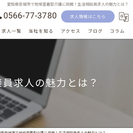
愛知県安城市で地域密着型介護に挑戦！生活相談員求人の魅力とは？
0566-77-3780
求人情報はこちら
求人一覧
当社を知る
アクセス
ブログ
コラム
正社員
パート
談員求人の魅力とは？
生活相談員
介護士
サービス提供責任者