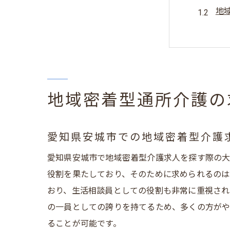
地
愛
未
地
愛
地域密着型通所介護の
生活相
地
愛知県安城市での地域密着型介護
愛
愛知県安城市で地域密着型介護求人を探す際の大
地
役割を果たしており、そのために求められるのは
未
おり、生活相談員としての役割も非常に重視され
地
の一員としての誇りを持てるため、多くの方がや
愛
ることが可能です。