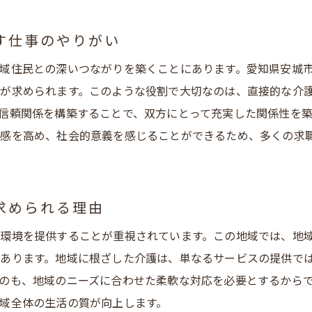
でも安心！愛知県安城市で地域密着型介護のプロフェッショナ
経験者歓迎の求人が多い理由とは
す仕事のやりがい
心の研修制度とサポート体制について
域住民との深いつながりを築くことにあります。愛知県安城
ロフェッショナルとしてのスキルを身につける
が求められます。このような役割で大切なのは、直接的な介
知県安城市で介護のプロになるための第一歩
信頼関係を構築することで、双方にとって充実した関係性を
域に密着した介護の実践方法を学ぶ
感を高め、社会的意義を感じることができるため、多くの求
経験でもチャレンジできる環境の整備
安城市で生活相談員の求人を選ぶ理由地域に根ざした介護の魅
域密着型介護の重要性とその魅力
求められる理由
知県安城市で求められる生活相談員像
環境を提供することが重視されています。この地域では、地
域に根ざした介護だからこそのやりがい
あります。地域に根ざした介護は、単なるサービスの提供で
人選びで重視すべきポイントとは
のも、地域のニーズに合わせた柔軟な対応を必要とするから
域全体の生活の質が向上します。
知県安城市の介護ニーズを知る