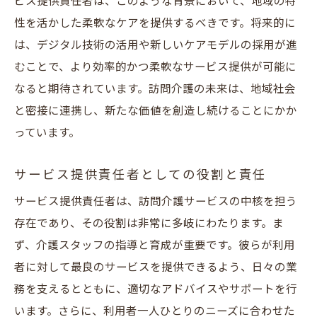
ビス提供責任者は、このような背景において、地域の特
応
性を活かした柔軟なケアを提供するべきです。将来的に
利用者満足度を高めるための取り組み
は、デジタル技術の活用や新しいケアモデルの採用が進
安城市の訪問介護で求められるサービス提供責
むことで、より効率的かつ柔軟なサービス提供が可能に
任者のスキルとは
なると期待されています。訪問介護の未来は、地域社会
訪問介護で必要な基本的なスキルセット
と密接に連携し、新たな価値を創造し続けることにかか
サービス提供責任者に求められるコミュニ
っています。
ケーション能力
サービス提供責任者としての役割と責任
問題解決能力とその重要性
緊急時の対応力と状況判断力
サービス提供責任者は、訪問介護サービスの中核を担う
存在であり、その役割は非常に多岐にわたります。ま
チームのモチベーションを高めるスキル
ず、介護スタッフの指導と育成が重要です。彼らが利用
技術と知識の継続的なアップデートの方法
者に対して最良のサービスを提供できるよう、日々の業
地域社会への貢献サービス提供責任者として安
務を支えるとともに、適切なアドバイスやサポートを行
城で訪問介護に挑戦
います。さらに、利用者一人ひとりのニーズに合わせた