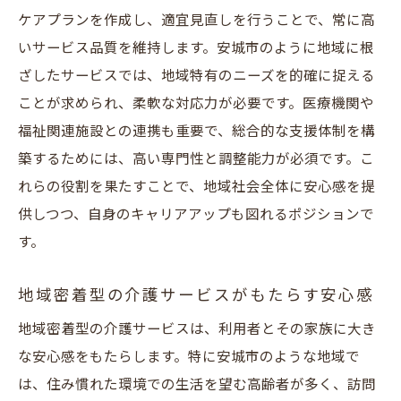
地域社会に貢献する訪問介護の意義
ケアプランを作成し、適宜見直しを行うことで、常に高
サービス提供責任者としての社会的責任
いサービス品質を維持します。安城市のように地域に根
安城市におけるボランティア活動と介護の
ざしたサービスでは、地域特有のニーズを的確に捉える
連携
ことが求められ、柔軟な対応力が必要です。医療機関や
地域イベントを通じた介護サービスの普及
福祉関連施設との連携も重要で、総合的な支援体制を構
築するためには、高い専門性と調整能力が必須です。こ
地域住民との交流による新たなサービスの
れらの役割を果たすことで、地域社会全体に安心感を提
提案
供しつつ、自身のキャリアアップも図れるポジションで
訪問介護を通じた地域コミュニティの活性
す。
化
訪問介護の現場から見える安城市でのサービス
地域密着型の介護サービスがもたらす安心感
提供責任者の未来
地域密着型の介護サービスは、利用者とその家族に大き
訪問介護の未来とサービス提供責任者の役
な安心感をもたらします。特に安城市のような地域で
割
は、住み慣れた環境での生活を望む高齢者が多く、訪問
テクノロジーの進化がもたらす介護の変化