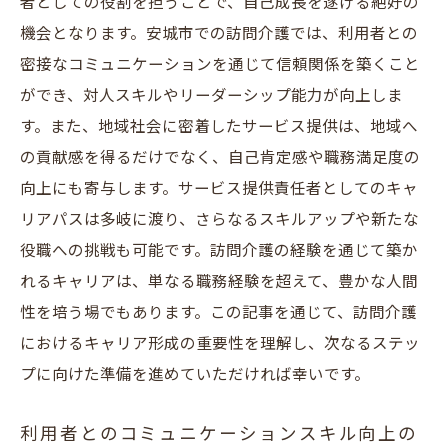
者としての役割を担うことで、自己成長を遂げる絶好の
訪問介護での成功体験のシェア方法
機会となります。安城市での訪問介護では、利用者との
長期的なキャリア形成のためのメンタリン
密接なコミュニケーションを通じて信頼関係を築くこと
グ
ができ、対人スキルやリーダーシップ能力が向上しま
サービス提供責任者を目指す安城市の訪問介護
す。また、地域社会に密着したサービス提供は、地域へ
での成功のカギ
の貢献感を得るだけでなく、自己肯定感や職務満足度の
成功するサービス提供責任者の特質
向上にも寄与します。サービス提供責任者としてのキャ
リアパスは多岐に渡り、さらなるスキルアップや新たな
安城市での成功事例とその分析
役職への挑戦も可能です。訪問介護の経験を通じて築か
失敗から学ぶ訪問介護の教訓
れるキャリアは、単なる職務経験を超えて、豊かな人間
継続的な学習と業界トレンドの把握
性を培う場でもあります。この記事を通じて、訪問介護
地域社会との強固なネットワークの構築
におけるキャリア形成の重要性を理解し、次なるステッ
サービス提供責任者としての継続的な成長
プに向けた準備を進めていただければ幸いです。
戦略
利用者とのコミュニケーションスキル向上の