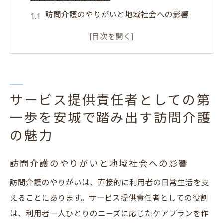
訪問介護のやりがいと地域社会への影響
安城での訪問介護の現状と将来性
サービス提供責任者としての役割と責任
地域密着型の介護サービスがもたらす安心
感
サービス提供責任者としての第
訪問介護を通じた自己成長とキャリア形成
一歩を安城で踏み出す訪問介護
利用者とのコミュニケーションスキル向上
の魅力
のポイント
安城市の訪問介護でキャリアアップサービス提
訪問介護のやりがいと地域社会への影響
供責任者の求人情報
訪問介護のやりがいは、直接的に利用者の日常生活を支
安城市での求人市場動向とニーズ
えることにあります。サービス提供責任者としての役割
訪問介護でのキャリアパスと昇進機会
は、利用者一人ひとりのニーズに応じたケアプランを作
サービス提供責任者を目指すための必要な