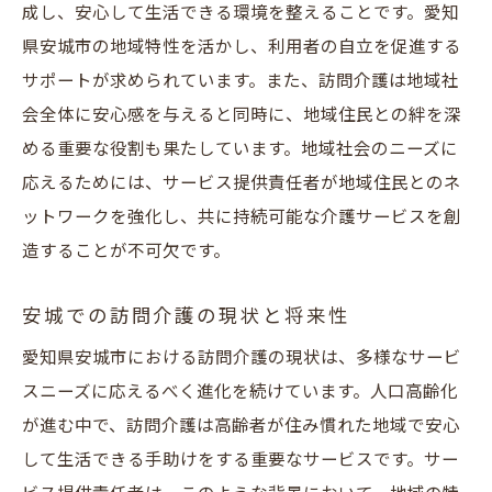
成し、安心して生活できる環境を整えることです。愛知
資格と経験
県安城市の地域特性を活かし、利用者の自立を促進する
安城市における訪問介護の求人情報の探し
サポートが求められています。また、訪問介護は地域社
方
会全体に安心感を与えると同時に、地域住民との絆を深
面接で質問されることとその対策
める重要な役割も果たしています。地域社会のニーズに
訪問介護の職場環境と働きやすさの比較
応えるためには、サービス提供責任者が地域住民とのネ
サービス提供責任者として安城で成長地域密着
ットワークを強化し、共に持続可能な介護サービスを創
型訪問介護の秘訣
造することが不可欠です。
地域密着型介護サービスの重要性
安城での訪問介護の現状と将来性
利用者と地域社会の信頼関係の構築
愛知県安城市における訪問介護の現状は、多様なサービ
訪問介護でのチームワークの強化方法
スニーズに応えるべく進化を続けています。人口高齢化
サービス提供責任者としてのリーダーシッ
が進む中で、訪問介護は高齢者が住み慣れた地域で安心
プの育成
して生活できる手助けをする重要なサービスです。サー
地域社会のニーズに応えるための柔軟な対