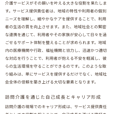
介護サービスがその願いを叶える大きな役割を果たしま
サービス提供責任者がリードするイノベー
す。サービス提供責任者は、地域の特性や利用者の個別
ション
ニーズを理解し、細やかなケアを提供することで、利用
訪問介護から学ぶ地域社会の新たなニーズ
者の生活の質を向上させます。また、地域社会との緊密
持続可能な地域密着型介護システムの構築
な連携を通じて、利用者やその家族が安心して日々を過
未来を見据えたキャリア形成のポイント
ごせるサポート体制を整えることが求められます。地域
内の医療機関や行政、福祉機関と協力し、迅速かつ適切
安城でのキャリア形成サービス提供責任者とし
な対応を行うことで、利用者が抱える不安を軽減し、彼
て訪問介護に貢献する方法
らの生活環境を守ることができるのです。このような取
訪問介護を通じたキャリアアップのステッ
り組みは、単にサービスを提供するだけでなく、地域社
プ
会全体の信頼を築き上げる大切な要素となります。
サービス提供責任者としてのキャリアプラ
ンニング
訪問介護を通じた自己成長とキャリア形成
安城市の地域特性を活かしたキャリア構築
訪問介護の現場でのキャリア形成は、サービス提供責任
自己啓発とスキルアップの重要性