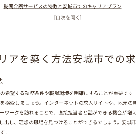
訪問介護サービスの特徴と安城市でのキャリアプラン
安城市で訪問介護を始める際のステップ
訪問介護業界の未来と安城市での可能性
安城市での訪問介護求人に応募する際のポイント
訪問介護での成功例とそれに続く方法
リアを築く方法安城市での
城市の訪問介護業界で介護員としてスキルを磨く
訪問介護で求められるスキルと安城市での研修機会
法
安城市での訪問介護でスキルを活かす方法
の希望する勤務条件や職場環境を明確にすることが重要です
介護員としてのキャリアアップと安城市の訪問介護求人
を検索しましょう。インターネットの求人サイトや、地元の
訪問介護業界での成長を支える安城市のサポート
ーワークを訪れることで、直接担当者と話ができる機会が増
安城市での訪問介護におけるスキル向上のためのリソース
し出し、理想の職場を見つけることができるでしょう。安城
訪問介護のスキルが安城市でのキャリアに与える影響
す。