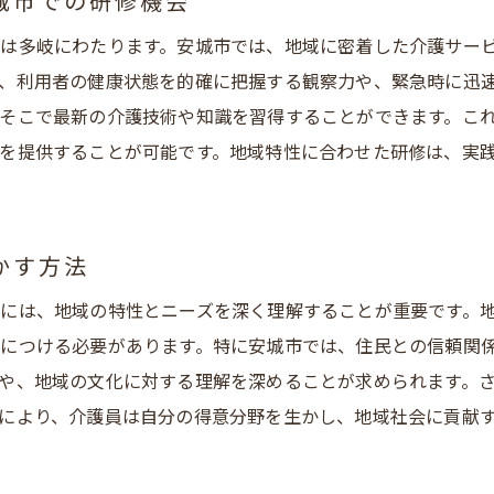
城市での研修機会
安城市の訪問介護業界が提供する未来の展望
は多岐にわたります。安城市では、地域に密着した介護サー
訪問介護が介護員の未来に与えるポジティブな影響と安城
、利用者の健康状態を的確に把握する観察力や、緊急時に迅
安城市での訪問介護求人が示す未来への道
そこで最新の介護技術や知識を習得することができます。こ
訪問介護での未来に向けた安城市の支援
を提供することが可能です。地域特性に合わせた研修は、実
かす方法
には、地域の特性とニーズを深く理解することが重要です。
につける必要があります。特に安城市では、住民との信頼関
や、地域の文化に対する理解を深めることが求められます。
により、介護員は自分の得意分野を生かし、地域社会に貢献