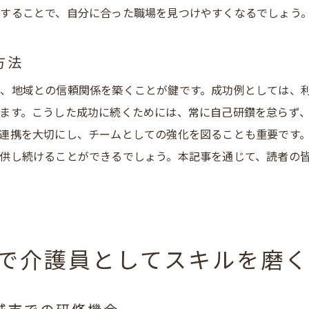
地域密着型サービスの重要性と安城市の訪問介護
することで、自分に合った職場を見つけやすくなるでしょう
安城市で訪問介護を通じて地域社会に貢献する方法
訪問介護で地域と共に成長する安城市の事例
方法
城市での訪問介護求人があなたのキャリアを変える理由
、地域との信頼関係を築くことが鍵です。成功例としては、
訪問介護がキャリアチェンジに与える影響と安城市の機会
ます。こうした成功に続くためには、常に自己研鑽を怠らず
安城市での訪問介護求人が提供する新たなキャリアの可能
連携を大切にし、チームとしての強化を図ることも重要です
訪問介護業界での転職を支える安城市の求人情報
供し続けることができるでしょう。本記事を通じて、読者の
安城市で訪問介護に転身する際のメリット
訪問介護がキャリアの転換点となる安城市の事例
安城市の訪問介護求人を通じたキャリア変革の実現
で介護員としてスキルを磨く
護員としての未来を描く安城市の訪問介護求人情報
安城市での訪問介護求人が描く介護員の未来
訪問介護でのキャリアパスを示す安城市の求人情報