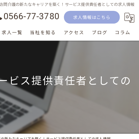
訪問介護の新たなキャリアを築く！サービス提供責任者としての求人情報
0566-77-3780
求人情報はこちら
求人一覧
当社を知る
アクセス
ブログ
コラム
正社員
パート
ービス提供責任者としての
生活相談員
介護士
サービス提供責任者