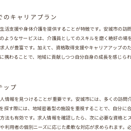
域社会に貢献する訪問介護の魅力と安城市の求人情報
訪問介護が地域社会に与える影響と安城市の事例
でのキャリアプラン
安城市で訪問介護を通して地域貢献する方法
生活支援や身体介護を提供することが特徴です。安城市の訪
訪問介護の魅力と安城市での求人市場
のようなサービスは、介護員としてのスキルを磨く絶好の場
地域密着型訪問介護サービスの重要性と安城市の役割
求人が豊富です。加えて、資格取得支援やキャリアアップの
安城市での訪問介護求人を選ぶ理由
に携わることで、地域に貢献しつつ自分自身の成長を感じら
訪問介護の魅力が安城市でのキャリアに与える影響
護員としての成長と安城での訪問介護のチャンスを探る
安城市で訪問介護を通じたキャリアの成長機会
テップ
訪問介護を通じた自己成長と安城市での実践
人情報を見つけることが重要です。安城市には、多くの訪問
安城市の訪問介護業界でキャリアを飛躍させる方法
を探す際には、地域密着型の施設を重視することで、自分に
訪問介護の現場で経験を積むための安城市のサポート
方法も有効です。求人情報を確認したら、次に必要な資格と
や利用者の個別ニーズに応じた柔軟な対応が求められます。
安城市での訪問介護求人がもたらす成長の道