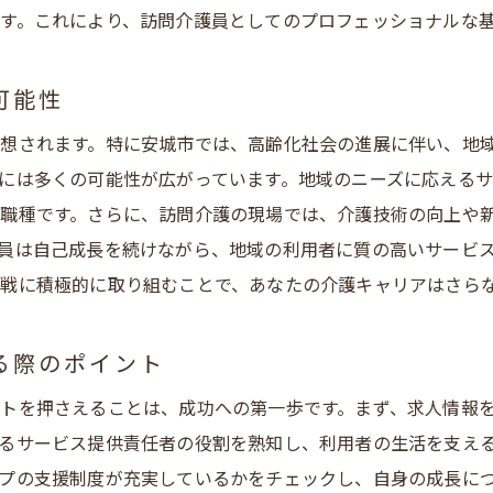
す。これにより、訪問介護員としてのプロフェッショナルな
訪問介護での成長を支える安城市の環境
城市での訪問介護求人がもたらすキャリアアップの可能性
可能性
訪問介護でキャリアアップを実現する安城市の求人
想されます。特に安城市では、高齢化社会の進展に伴い、地
安城市での訪問介護がキャリアアップに与える影響
には多くの可能性が広がっています。地域のニーズに応える
訪問介護の職場環境がキャリアに与える利点と安城市の例
職種です。さらに、訪問介護の現場では、介護技術の向上や
安城市の訪問介護求人を通じたキャリアアップの実現方法
員は自己成長を続けながら、地域の利用者に質の高いサービ
訪問介護業界での昇進機会と安城市の求人
戦に積極的に取り組むことで、あなたの介護キャリアはさら
安城市での訪問介護求人を活用したキャリアパス
問介護で地域に根ざしたサービス提供者になるための道
る際のポイント
安城市で地域密着型訪問介護を実現する方法
トを押さえることは、成功への第一歩です。まず、求人情報
訪問介護での地域貢献意識を高める安城市の取り組み
るサービス提供責任者の役割を熟知し、利用者の生活を支え
安城市の訪問介護求人で地域に根ざすためのステップ
プの支援制度が充実しているかをチェックし、自身の成長に