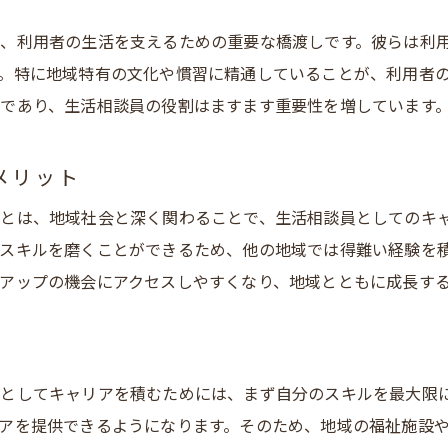
生活相談員としての社会的役割と責任
、利用者の生活を支えるための重要な橋渡しです。彼らは利
地域貢献がキャリアに与える影響
。特に地域特有の文化や慣習に精通していることが、利用者
地域密着型通所介護での実践事例紹介
であり、生活相談員の役割はますます重要性を増しています
安城市での持続可能な介護の実現に向けて
メリット
とは、地域社会と深く関わることで、生活相談員としてのキ
スキルを磨くことができるため、他の地域では得難い経験を
アップの機会にアクセスしやすくなり、地域とともに成長す
としてキャリアを積むためには、まず自分のスキルを最大限
アを提供できるようになります。そのため、地域の福祉施設