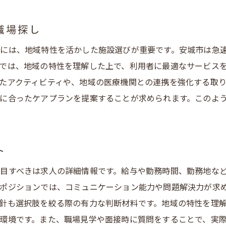
求人情報の探し方安城市の地域特有のニーズを理解
地域の高齢化状況とケアニーズの現状
職場探し
求人情報から読み取る地域の特性
には、地域特性を活かした施設選びが重要です。安城市は急
生活相談員として求められるスキルと経験
では、地域の特性を理解した上で、利用者に最適なサービス
地域密着型施設が求める人材像
たアクティビティや、地域の医療機関との連携を強化する取
地域特有の求人情報を探すコツ
に合ったケアプランを提案することが求められます。このよ
地域のニーズに対応したサービス提供
インターネットを活用した地域密着型介護職の情報収集
効率的な求人情報サイトの利用方法
ト
ソーシャルメディアを活用した情報収集術
目すべきは求人の詳細情報です。給与や勤務時間、勤務地な
施設の公式ウェブサイトから得る情報
のポジションでは、コミュニケーション能力や問題解決力が求
オンラインセミナーやイベント参加のメリット
針も選択肢を絞る際の有力な判断材料です。地域の特性を理
環境です。また、職場見学や面接時に質問をすることで、実
インターネット検索で見逃せないポイント