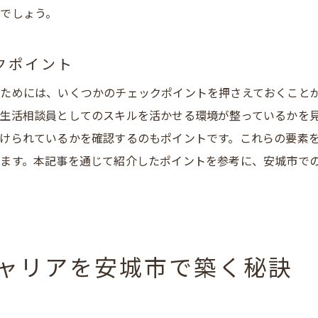
安城市の介護施設の特徴と選び方
でしょう。
自分に合った施設を見つけるための質問例
職場環境の良し悪しを見極める方法
クポイント
地域密着型介護職が求める人材とは安城市の視点から
ためには、いくつかのチェックポイントを押さえておくこと
地域密着型介護職に必要な人材像
生活相談員としてのスキルを活かせる環境が整っているかを
安城市の地域特性に合った人材育成
けられているかを確認するのもポイントです。これらの要素
求められるコミュニケーション能力と姿勢
ます。本記事を通じて紹介したポイントを参考に、安城市で
地域への貢献意識とプロフェッショナリズム
安城市の施設が求める具体的なスキルセット
地域密着型職場でのチームワークの重要性
ャリアを安城市で築く秘訣
愛知県安城市で地域貢献できる生活相談員の求人情報
地域貢献を意識した求人選びのポイント
安城市の地域社会での具体的な貢献事例