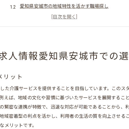
愛知県安城市の地域特性を活かす職場探し
求人情報の見方と選び方のポイント
安城市で募集される職種とその魅力
地域の声を反映した働きやすい環境とは
選び方で失敗しないためのチェックポイント
求人情報愛知県安城市での
生活相談員としてのキャリアを安城市で築く秘訣
生活相談員の役割と必要なスキル
メリット
地域密着型介護でキャリアを積むメリット
した介護サービスを提供することを目指しています。このス
安城市でのキャリアアップの方法
例えば、地域の文化や習慣に基づいたサービスを展開するこ
資格取得とキャリア形成のステップ
の緊密な連携が特徴で、迅速な対応が可能であることから、
地域社会との連携による成長戦略
地域密着型の利点を活かし、利用者の生活の質を向上させる
キャリアに役立つセミナーや研修情報
なメリットです。