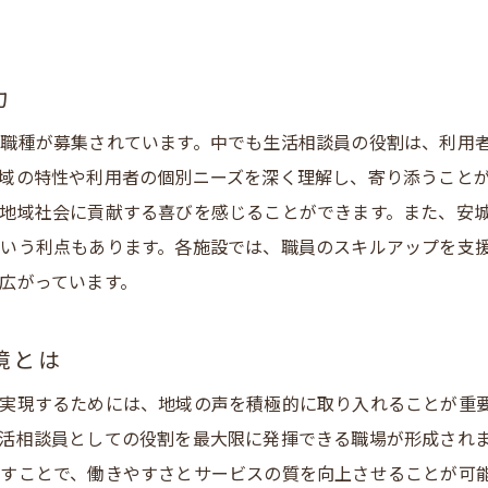
口コミやレビューから職場環境を知る方法
安城市での求人探しハローワークの効果的な利用法
力
ハローワークでの求人情報の探し方
職種が募集されています。中でも生活相談員の役割は、利用
相談員に聞く地域特有の求人情報
域の特性や利用者の個別ニーズを深く理解し、寄り添うこと
無料セミナーや職業訓練の活用法
地域社会に貢献する喜びを感じることができます。また、安
ハローワークの求職者支援の仕組み
いう利点もあります。各施設では、職員のスキルアップを支
効果的な履歴書の書き方と面接対策
広がっています。
求人票の読み方と注意点
自分のスキルを活かす職場安城市の介護施設選び
境とは
スキルマッチングで選ぶ職場のポイント
実現するためには、地域の声を積極的に取り入れることが重
施設の特徴と自分の強みの一致を見極める
活相談員としての役割を最大限に発揮できる職場が形成され
職場見学で分かるリアルな職場環境
すことで、働きやすさとサービスの質を向上させることが可