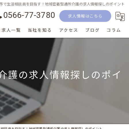
市で生活相談員を目指す！地域密着型通所介護の求人情報探しのポイント
0566-77-3780
求人情報はこちら
求人一覧
当社を知る
アクセス
ブログ
コラム
正社員
パート
介護の求人情報探しのポイ
生活相談員
介護士
サービス提供責任者