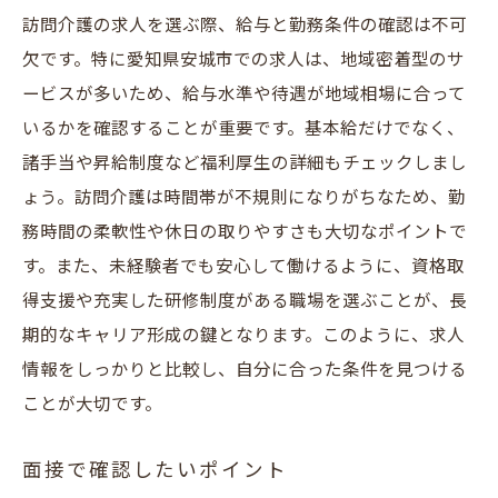
地元で福祉に貢献する！安城市の訪問介護求人
訪問介護の求人を選ぶ際、給与と勤務条件の確認は不可
の魅力とは
欠です。特に愛知県安城市での求人は、地域密着型のサ
訪問介護の使命と役割
ービスが多いため、給与水準や待遇が地域相場に合って
地元住民への直接的な支援
いるかを確認することが重要です。基本給だけでなく、
訪問介護のやりがいと達成感
諸手当や昇給制度など福利厚生の詳細もチェックしまし
地域福祉に貢献する醍醐味
ょう。訪問介護は時間帯が不規則になりがちなため、勤
訪問介護員としての社会的意義
務時間の柔軟性や休日の取りやすさも大切なポイントで
す。また、未経験者でも安心して働けるように、資格取
安城市での訪問介護の実例
得支援や充実した研修制度がある職場を選ぶことが、長
安城市の訪問介護求人で求められるスキルと資
期的なキャリア形成の鍵となります。このように、求人
格について
情報をしっかりと比較し、自分に合った条件を見つける
介護職の基本的なスキルセット
ことが大切です。
訪問介護で重視される専門知識
必要とされる資格と取得方法
面接で確認したいポイント
スキルアップのための研修機会