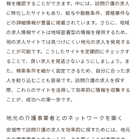
報を確認することができます。中には、訪問介護の求人
安城市特有の介護サービスの特徴
に特化したサイトもあり、給与や勤務条件、資格要件な
未経験者でも安心！資格取得支援が充実した安
どの詳細情報が豊富に掲載されています。さらに、地域
城市の介護求人
の求人情報サイトは地域密着型の情報を提供するため、
介護職に必要な資格とは
他の求人サイトでは見つけにくい地元の求人を発見する
ことが可能です。こうしたサイトを定期的にチェックす
資格取得支援制度の活用法
ることで、良い求人を見逃さないようにしましょう。ま
未経験者向けの研修内容
た、検索条件を細かく設定できるため、自分に合った求
資格取得後のキャリアパス
人を絞り込むことも容易です。訪問介護の求人を探す
初めての介護職でも安心のサポート体制
際、これらのサイトを活用して効率的に情報を収集する
安城市での資格取得機会を探す
ことが、成功への第一歩です。
訪問介護の求人情報を探す際の注意事項と安城
市の求人環境
地元の介護事業者とのネットワークを築く
訪問介護求人選びで気をつけること
安城市で訪問介護の求人を効率的に探すためには、地元
求人情報の信頼性を確認する方法