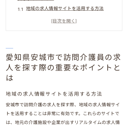
地域の求人情報サイトを活用する方法
地元の介護事業者とのネットワークを築く
訪問介護求人の選び方：給与と勤務条件
面接で確認したいポイント
求人情報を比較する際の注意点
愛知県安城市で訪問介護員の求
自己分析を通じて適した職場を見つける
人を探す際の重要なポイントと
地域密着型サービスが魅力！安城市の訪問介護
は
求人の特長
地域密着型サービスの利点とは
地域の求人情報サイトを活用する方法
地元住民との信頼関係を築く方法
安城市で訪問介護の求人を探す際、地域の求人情報サイ
訪問介護での具体的なサービス内容
トを活用することは非常に有効です。これらのサイトで
地域社会への貢献を実感する瞬間
は、地元の介護施設や企業が出すリアルタイムの求人情
地元の福祉ニーズに応える求人