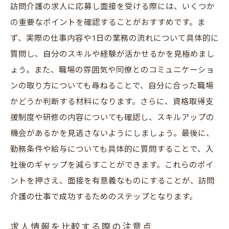
訪問介護の求人に応募し面接を受ける際には、いくつか
コミュニケーション能力の重要性
の重要なポイントを確認することがおすすめです。ま
安城市での資格取得のチャンス
ず、実際の仕事内容や1日の業務の流れについて具体的に
訪問介護の現場で即日勤務可能な求人を安城市
質問し、自分のスキルや経験が活かせるかを見極めまし
で見つける方法
ょう。また、職場の雰囲気や同僚とのコミュニケーショ
ンの取り方についても尋ねることで、自分に合った職場
即日勤務可能な求人の探し方
かどうか判断する材料になります。さらに、資格取得支
面接で求められる即戦力とは
援制度や研修の内容についても確認し、スキルアップの
急募求人の見つけ方と注意点
機会があるかを見逃さないようにしましょう。最後に、
即日勤務のメリットとデメリット
勤務条件や給与についても具体的に質問することで、入
安城市の介護業界の動向を知る
社後のギャップを減らすことができます。これらのポイ
求人情報の更新頻度とチェック方法
ントを押さえ、面接を有意義なものにすることが、訪問
介護の仕事で成功するためのステップとなります。
求人情報を比較する際の注意点