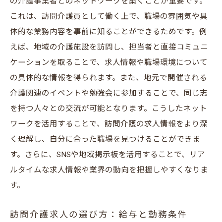
の介護事業者とのネットワークを築くことが重要です。
ブラック求人を避けるポイント
これは、訪問介護員として働く上で、職場の雰囲気や具
体的な業務内容を事前に知ることができるためです。例
求人情報サイトの活用術
えば、地域の介護施設を訪問し、担当者と直接コミュニ
地元のハローワークでの情報収集
ケーションを取ることで、求人情報や職場環境について
安城市の求人市場動向を把握する
の具体的な情報を得られます。また、地元で開催される
安城市で介護員として働くことのメリットと最
介護関連のイベントや勉強会に参加することで、同じ志
新求人情報の探し方
を持つ人々との交流が可能となります。こうしたネット
安城市での介護職のやりがい
ワークを活用することで、訪問介護の求人情報をより深
最新求人情報の入手方法
く理解し、自分に合った職場を見つけることができま
勤務先選びの基準とは
す。さらに、SNSや地域掲示板を活用することで、リア
ルタイムな求人情報や業界の動向を把握しやすくなりま
安城市の介護業界の魅力
す。
働きやすい職場環境を見つける
地元でのキャリア形成の可能性
訪問介護求人の選び方：給与と勤務条件