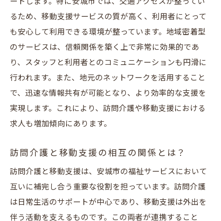
ートします。特に安城市では、交通アクセスが整ってい
地域密着型サービスで探す安城市の訪問介護求
るため、移動支援サービスの質が高く、利用者にとって
人
も安心して利用できる環境が整っています。地域密着型
安城市の地域密着型訪問介護サービスの特
のサービスは、信頼関係を築く上で非常に効果的であ
徴
り、スタッフと利用者とのコミュニケーションも円滑に
地域のニーズに応える訪問介護求人の探し
行われます。また、地元のネットワークを活用すること
方
で、迅速な情報共有が可能となり、より効率的な支援を
地域密着型訪問介護の魅力とメリット
実現します。これにより、訪問介護や移動支援における
安城市の地域密着型サービス事業者の紹介
求人も増加傾向にあります。
地域密着型サービスで働く利点とは
訪問介護求人における地域密着の重要性
訪問介護と移動支援の相互の関係とは？
安城市の訪問介護求人最新情報を手に入れる秘
訪問介護と移動支援は、安城市の福祉サービスにおいて
訣
互いに補完し合う重要な役割を担っています。訪問介護
最新の訪問介護求人情報の入手方法
は日常生活のサポートが中心であり、移動支援は外出を
伴う活動を支えるものです。この両者が連携すること
安城市での訪問介護求人市場のトレンド