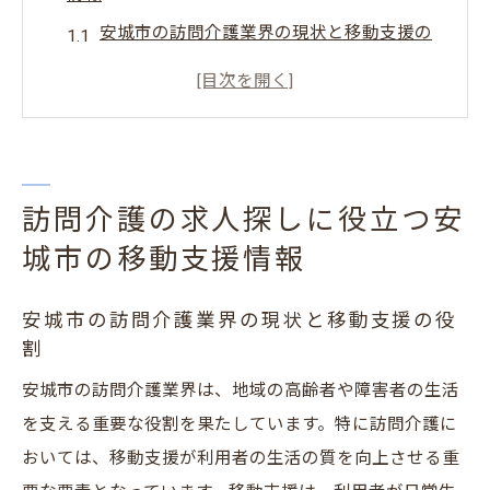
安城市の訪問介護業界の現状と移動支援の
役割
訪問介護と移動支援の求人を見つけるため
のポイント
地域密着型サービスが提供する安城市の移
動支援情報
訪問介護の求人探しに役立つ安
訪問介護と移動支援の相互の関係とは？
城市の移動支援情報
移動支援の求人に求められるスキルと資格
安城市の訪問介護業界の現状と移動支援の役
安城市の移動支援におけるキャリアパス
割
安城市で訪問介護求人を見つけるための効果的
安城市の訪問介護業界は、地域の高齢者や障害者の生活
な方法
を支える重要な役割を果たしています。特に訪問介護に
地元の求人ポータルサイトを活用する秘訣
おいては、移動支援が利用者の生活の質を向上させる重
訪問介護の求人を探すためのネットワーク