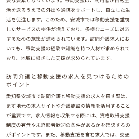
要な要素となっています。移動支援は、利用者が日常生
の構築
活を送るうえでの外出や通院をサポートし、自立した生
介護施設との直接コミュニケーションの重
活を促進します。このため、安城市では移動支援を重視
要性
したサービスの提供が増えており、多様なニーズに対応
安城市の訪問介護求人に特化した情報源
するための施策が進められています。訪問介護求人にお
求人情報を見る際のチェックポイント
いても、移動支援の経験や知識を持つ人材が求められて
おり、地域に根ざした支援が求められています。
訪問介護求人の選び方と応募の流れ
未経験者歓迎！安城市で訪問介護に挑戦するメ
訪問介護と移動支援の求人を見つけるための
リット
ポイント
訪問介護が未経験者にとって魅力的な理由
愛知県安城市で訪問介護と移動支援の求人を探す際は、
未経験者でもスタートしやすい訪問介護求
まず地元の求人サイトや介護施設の情報を活用すること
人
が重要です。求人情報を収集する際には、資格取得支援
安城市での訪問介護の現場体験
制度の有無や未経験者歓迎の条件があるかを確認するの
未経験からの訪問介護キャリアアップのコ
がポイントです。また、移動支援を含む求人では、交通