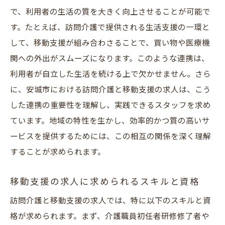
で、利用者の生活の質を大きく向上させることが可能で
定期的な情報収集の重要性とその方法
す。たとえば、訪問介護で提供される生活支援の一環と
訪問介護求人に関する速報を得るには
して、移動支援が組み合わさることで、買い物や医療機
安城市の訪問介護求人の情報源を知る
関への外出がスムーズになります。このような連携は、
訪問介護求人の変化に柔軟に対応する方法
利用者が自立した生活を続ける上で欠かせません。さら
充実した教育制度で選ぶ安城市の訪問介護職場
に、安城市における訪問介護と移動支援の求人は、こう
教育制度が整った訪問介護職場の見極め方
した連携の重要性を理解し、実践できるスタッフを求め
職場選びの基準としての教育プログラム
ています。地域の特性を生かし、効率的かつ質の高いサ
ービスを提供するためには、この相互の関係を深く理解
安城市での訪問介護教育制度の実例
することが求められます。
教育支援が充実している職場の特徴
訪問介護職場での成長を支える教育制度
移動支援の求人に求められるスキルと資格
教育制度を活用してスキルアップする方法
訪問介護と移動支援の求人では、特に以下のスキルと資
地元の介護施設で働く訪問介護の魅力と安城市
格が求められます。まず、介護職員初任者研修修了者や
の求人