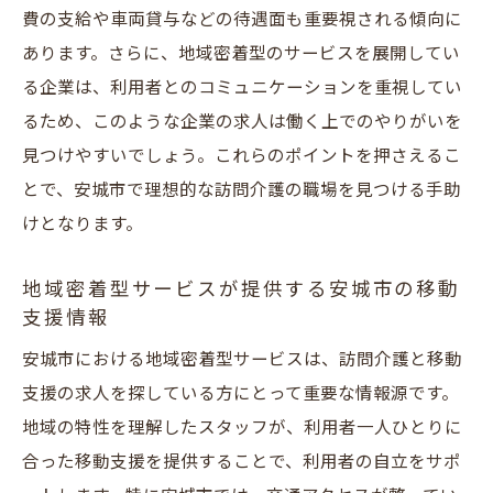
ツ
費の支給や車両貸与などの待遇面も重要視される傾向に
訪問介護における未経験者向けの教育制度
あります。さらに、地域密着型のサービスを展開してい
訪問介護職への挑戦を後押しする支援制度
る企業は、利用者とのコミュニケーションを重視してい
るため、このような企業の求人は働く上でのやりがいを
資格取得支援を活用した安城市の訪問介護キャ
見つけやすいでしょう。これらのポイントを押さえるこ
リアアップ
とで、安城市で理想的な訪問介護の職場を見つける手助
資格取得支援制度の活用方法
けとなります。
安城市での訪問介護資格取得のステップ
キャリアアップを目指す訪問介護の資格と
地域密着型サービスが提供する安城市の移動
は？
支援情報
資格取得を通じて広がる訪問介護のキャリ
安城市における地域密着型サービスは、訪問介護と移動
ア
支援の求人を探している方にとって重要な情報源です。
訪問介護での資格の重要性と活用法
地域の特性を理解したスタッフが、利用者一人ひとりに
安城市での資格支援制度の特徴とメリット
合った移動支援を提供することで、利用者の自立をサポ