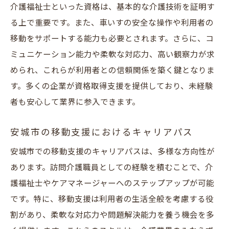
介護福祉士といった資格は、基本的な介護技術を証明す
地元の介護施設で働くことのメリット
る上で重要です。また、車いすの安全な操作や利用者の
安城市の介護施設が提供する訪問介護求人
移動をサポートする能力も必要とされます。さらに、コ
地域に根ざした介護施設でのキャリア形成
ミュニケーション能力や柔軟な対応力、高い観察力が求
地元で訪問介護を選ぶ理由とその魅力
められ、これらが利用者との信頼関係を築く鍵となりま
す。多くの企業が資格取得支援を提供しており、未経験
介護施設での実際の働き方と職場環境
者も安心して業界に参入できます。
安城市の介護施設で働く訪問介護の未来
安城市の移動支援におけるキャリアパス
安城市での移動支援のキャリアパスは、多様な方向性が
あります。訪問介護職員としての経験を積むことで、介
護福祉士やケアマネージャーへのステップアップが可能
です。特に、移動支援は利用者の生活全般を考慮する役
割があり、柔軟な対応力や問題解決能力を養う機会を多