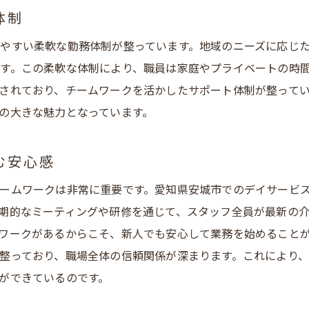
体制
新たな挑戦を応援する職場文化
地域のニーズに応える介護サービスでプロフェッショナルへ
やすい柔軟な勤務体制が整っています。地域のニーズに応じ
利用者に寄り添ったサービス提供
す。この柔軟な体制により、職員は家庭やプライベートの時
されており、チームワークを活かしたサポート体制が整って
プロフェッショナルな対応力の向上
の大きな魅力となっています。
ニーズに応じた柔軟なサービス展開
地域密着型の強みを活かした提案
む安心感
利用者の満足度向上に向けた取り組み
ームワークは非常に重要です。愛知県安城市でのデイサービ
地域社会における信頼獲得への道
期的なミーティングや研修を通じて、スタッフ全員が最新の
心温まる職場環境地域密着型通所介護の魅力を探る
ワークがあるからこそ、新人でも安心して業務を始めること
スタッフ間の良好な人間関係
整っており、職場全体の信頼関係が深まります。これにより
利用者との心温まる交流事例
ができているのです。
地域に根ざした職場の雰囲気