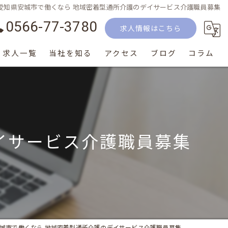
愛知県安城市で働くなら 地域密着型通所介護のデイサービス介護職員募集
0566-77-3780
求人情報はこちら
求人一覧
当社を知る
アクセス
ブログ
コラム
正社員
パート
イサービス介護職員募集
生活相談員
介護士
サービス提供責任者