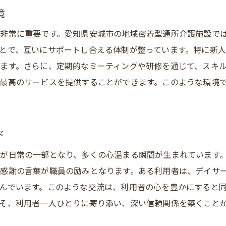
介護職員募集安城市で地域社会の一員として働く意義
境
地域住民の生活を支える重要な役割
非常に重要です。愛知県安城市の地域密着型通所介護施設で
地域交流を通じた新しい発見
とで、互いにサポートし合える体制が整っています。特に新
住み慣れた地域で働く安心感
ます。さらに、定期的なミーティングや研修を通じて、スキ
地域のイベント参加で深まる絆
最高のサービスを提供することができます。このような環境
地域社会の一員としての誇り
地域貢献を実感できる日々
キャリアを築く地域密着型通所介護での成長のチャンス
ド
スキルアップを目指せる教育制度
が日常の一部となり、多くの心温まる瞬間が生まれています
多様なキャリアパスを選べる環境
感謝の言葉が職員の励みとなります。ある利用者は、デイサ
資格取得支援でキャリアを後押し
んでいます。このような交流は、利用者の心を豊かにすると
経験を活かした専門分野の開拓
そ、利用者一人ひとりに寄り添い、深い信頼関係を築くこと
成長を実感できる日々の業務