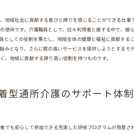
労働環境の改善に向けた取り組み
働きやすさを追求した福利厚生
、地域社会に貢献する喜びと誇りを感じることができる仕事
地域イベントへの積極的参加
の使命です。介護職員として、日々利用者と接する中で、彼
安城市で介護職に就く地域密着型通所介護の求人情報
員としての役割を果たし、地域全体の健康と福祉に貢献する
最新の求人情報と応募要項
励みとなり、さらに質の高いサービスを提供しようとするモ
応募前に確認すべきポイント
く、地域に貢献する誇り高い役割を持つものです。
求める人材像と採用基準
地域密着型ならではの求人の特徴
応募から採用までの流れ
着型通所介護のサポート体
安城市での働き方と生活環境
地域住民に寄り添う介護地域密着型通所介護で働く意義
地域住民の生活を支える使命感
者でも安心して参加できる充実した研修プログラムが用意さ
利用者と築く信頼関係の大切さ