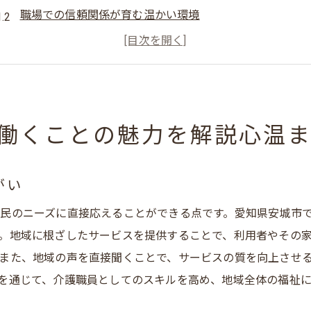
職場での信頼関係が育む温かい環境
利用者との心温まる交流エピソード
地域密着型ならではの柔軟な勤務体制
スタッフ同士のチームワークが生む安心感
地域社会に貢献する喜びと誇り
働くことの魅力を解説心温
未経験者も安心地域密着型通所介護のサポート体制を紹介
充実した研修プログラムの内容
がい
先輩職員からの丁寧な指導
民のニーズに直接応えることができる点です。愛知県安城市
未経験者にも優しい職場環境
。地域に根ざしたサービスを提供することで、利用者やその
安心して働けるバックアップ体制
また、地域の声を直接聞くことで、サービスの質を向上させ
業務に慣れるまでのサポート期間
を通じて、介護職員としてのスキルを高め、地域全体の福祉
コミュニケーション重視の教育方針