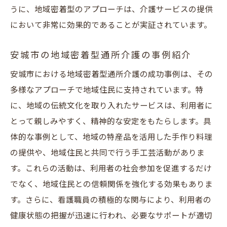
地域密着型介護の現場から学ぶ看護職の魅
うに、地域密着型のアプローチは、介護サービスの提供
力
において非常に効果的であることが実証されています。
看護職員が語る地域密着型介護のやりがい
安城市の地域密着型通所介護の事例紹介
安城市の看護職員が求められるスキルと知
識
安城市における地域密着型通所介護の成功事例は、その
多様なアプローチで地域住民に支持されています。特
地域に根ざした看護職員の成長ストーリー
に、地域の伝統文化を取り入れたサービスは、利用者に
地域社会を支える安城市の通所介護サービス活
とって親しみやすく、精神的な安定をもたらします。具
用法
体的な事例として、地域の特産品を活用した手作り料理
地域社会の課題を解決する介護サービスの
の提供や、地域住民と共同で行う手工芸活動がありま
活用法
す。これらの活動は、利用者の社会参加を促進するだけ
安城市での通所介護活用の成功事例
でなく、地域住民との信頼関係を強化する効果もありま
地域住民が知っておくべき通所介護の活用
す。さらに、看護職員の積極的な関与により、利用者の
法
健康状態の把握が迅速に行われ、必要なサポートが適切
地域に貢献する介護サービスの活用メリッ