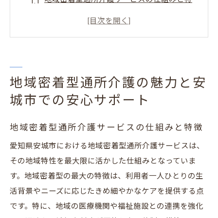
徴
安城市における通所介護の地域に根ざした
アプローチ
高齢者に安心安全なサービスを提供する秘
訣
地域密着型通所介護の魅力と安
地域密着型サービスが安城市で支持される
城市での安心サポート
理由
地域密着型通所介護サービスの仕組みと特徴
地域の繋がりを活かした介護サービスの効
果
愛知県安城市における地域密着型通所介護サービスは、
安城市の地域密着型通所介護の事例紹介
その地域特性を最大限に活かした仕組みとなっていま
す。地域密着型の最大の特徴は、利用者一人ひとりの生
安城市で地域社会に寄り添う通所介護サービス
活背景やニーズに応じたきめ細やかなケアを提供する点
の選び方
です。特に、地域の医療機関や福祉施設との連携を強化
自分に合った通所介護サービスを見つける