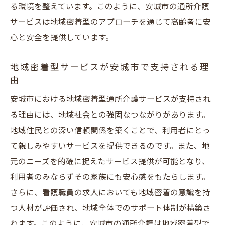
る環境を整えています。このように、安城市の通所介護
安城市の介護施設が大切にする地域連携
サービスは地域密着型のアプローチを通じて高齢者に安
利用者の安心を支える地域密着型のサポー
心と安全を提供しています。
ト体制
安城市で高品質な通所介護サービスを選ぶポイ
地域密着型サービスが安城市で支持される理
ント
由
質の高い介護サービスを見極める方法
安城市における地域密着型通所介護サービスが支持され
安城市での介護施設選びのチェックポイン
る理由には、地域社会との強固なつながりがあります。
ト
地域住民との深い信頼関係を築くことで、利用者にとっ
て親しみやすいサービスを提供できるのです。また、地
介護サービス選択時に確認すべき重要事項
元のニーズを的確に捉えたサービス提供が可能となり、
高品質の通所介護を提供する施設の特徴
利用者のみならずその家族にも安心感をもたらします。
安城市の介護施設のサービス内容の比較
さらに、看護職員の求人においても地域密着の意識を持
最適な介護を選ぶための実践的ヒント
つ人材が評価され、地域全体でのサポート体制が構築さ
地域密着型通所介護が安城市で求められる理由
れます。このように、安城市の通所介護は地域密着型で