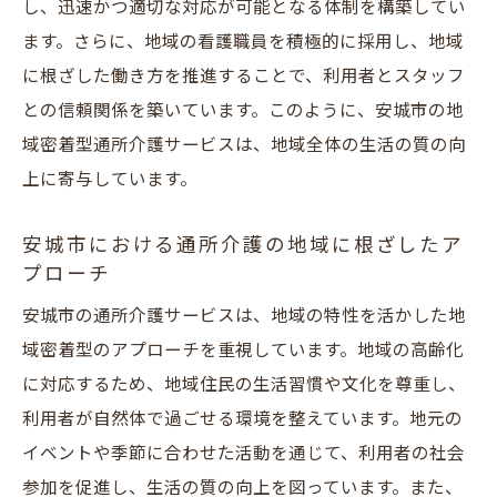
し、迅速かつ適切な対応が可能となる体制を構築してい
方法
ます。さらに、地域の看護職員を積極的に採用し、地域
地域の特性を活かした介護施設の選び方
に根ざした働き方を推進することで、利用者とスタッフ
安城市で提供される多様な介護サービスの
との信頼関係を築いています。このように、安城市の地
特徴
域密着型通所介護サービスは、地域全体の生活の質の向
利用者の声から学ぶ介護サービス選びのポ
上に寄与しています。
イント
地域密着型介護サービスの比較と選択のコ
安城市における通所介護の地域に根ざしたア
プローチ
ツ
安城市の地域社会に根ざす介護施設の紹介
安城市の通所介護サービスは、地域の特性を活かした地
域密着型のアプローチを重視しています。地域の高齢化
看護職員が語る地域密着型通所介護のやりがい
に対応するため、地域住民の生活習慣や文化を尊重し、
と求人情報
利用者が自然体で過ごせる環境を整えています。地元の
看護職員としての地域密着型通所介護の魅
イベントや季節に合わせた活動を通じて、利用者の社会
力
参加を促進し、生活の質の向上を図っています。また、