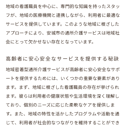
安城市での看護職員求人情報の探し方
地域の看護職員を中心に、専門的な知識を持ったスタッ
地域に貢献できる介護職のやりがいとは
フが、地域の医療機関と連携しながら、利用者に最適な
看護職員が感じる地域密着型介護の価値
サービスを提供しています。このような地域に根ざした
未経験者も安心して始められる介護のお仕
アプローチにより、安城市の通所介護サービスは地域社
事
会にとって欠かせない存在となっています。
安城市の介護職に求められるスキルと資格
高齢者に安心安全なサービスを提供する秘訣
地域に根ざした通所介護が安城市で提供する安
心感とは
地域密着型通所介護サービスが高齢者に安心安全なサポ
地域密着型介護がもたらす安心感の理由
ートを提供するためには、いくつかの重要な要素があり
ます。まず、地域に根ざした看護職員の存在が挙げられ
安城市における通所介護の信頼性と実績
ます。彼らは利用者の健康状態や生活環境を深く理解し
地域住民の声を反映した介護サービスの安
ており、個別のニーズに応じた柔軟なケアを提供しま
心感
す。また、地域の特性を活かしたプログラムや活動を通
地域のネットワークを活用した安全な介護
じて、利用者が社会的なつながりを維持することができ
提供