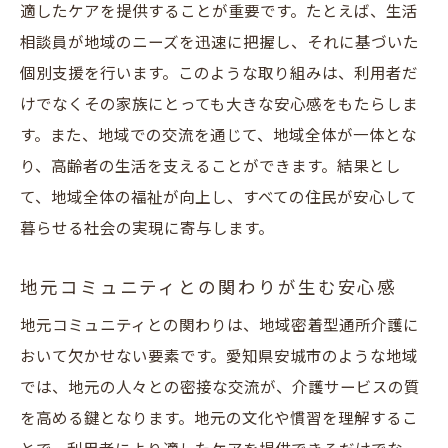
適したケアを提供することが重要です。たとえば、生活
地域密着型だからこそできる緊急時対応
相談員が地域のニーズを迅速に把握し、それに基づいた
地元ボランティアとの協力によるサービス
個別支援を行います。このような取り組みは、利用者だ
拡大
けでなくその家族にとっても大きな安心感をもたらしま
地域特有の伝統や文化を取り入れたケアプ
す。また、地域での交流を通じて、地域全体が一体とな
ラン
り、高齢者の生活を支えることができます。結果とし
地域の声を反映したサービス改善の取り組
て、地域全体の福祉が向上し、すべての住民が安心して
み
暮らせる社会の実現に寄与します。
地域密着型通所介護が安城市で選ばれる理由と
地元コミュニティとの関わりが生む安心感
その利点
地域密着型通所介護の持つ圧倒的な安心感
地元コミュニティとの関わりは、地域密着型通所介護に
おいて欠かせない要素です。愛知県安城市のような地域
地元ならではの迅速な対応力
では、地元の人々との密接な交流が、介護サービスの質
利用者と職員の信頼関係が生む安心感
を高める鍵となります。地元の文化や慣習を理解するこ
小規模だからこそ可能なきめ細やかなケア