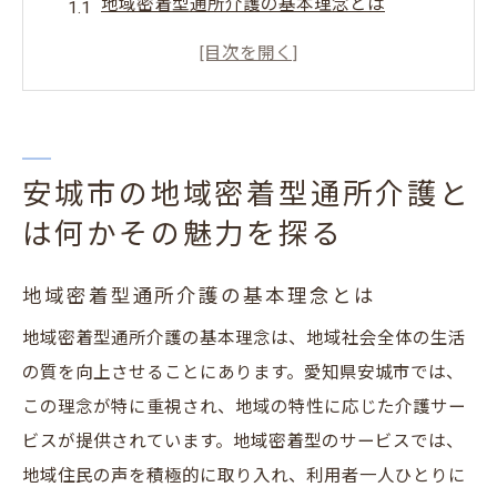
地域密着型通所介護の基本理念とは
地元コミュニティとの関わりが生む安心感
利用者一人ひとりに合わせた個別支援の重
要性
安城市における地域力を活かした介護の取
安城市の地域密着型通所介護と
り組み
は何かその魅力を探る
地域住民との交流が生む相乗効果
地域密着型の通所介護が持つ未来への可能
地域密着型通所介護の基本理念とは
性
地域密着型通所介護の基本理念は、地域社会全体の生活
地域住民と深いつながりを築く安城市の介護サ
の質を向上させることにあります。愛知県安城市では、
ービスの特徴
この理念が特に重視され、地域の特性に応じた介護サー
地域住民と連携することで実現する質の高
ビスが提供されています。地域密着型のサービスでは、
い介護
地域住民の声を積極的に取り入れ、利用者一人ひとりに
地域交流イベントが育む絆と信頼