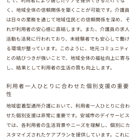
とで、利用者により適したケアを提供できるだけでな
地元企業との協力で実現する地域活性化
く、地域全体の信頼関係を築くことが可能です。介護員
地域に根ざすからこその持続可能なサービ
は日々の業務を通じて地域住民との信頼関係を深め、そ
ス提供
れが利用者の安心感に直結します。また、介護員の求人
安城市の介護員求人は未経験でも働きやすい環
活動も活発に行われており、未経験者でも安心して働け
境が整っている
る環境が整っています。このように、地元コミュニティ
未経験者歓迎の研修プログラムとは
との結びつきが強いことで、地域全体の福祉向上に寄与
し、結果として利用者の生活の質も向上します。
介護職への第一歩を踏み出すサポート体制
地域密着型だからこその安心感と働きやす
利用者一人ひとりに合わせた個別支援の重要
さ
性
職場環境が良い介護施設の見分け方
地域密着型通所介護において、利用者一人ひとりに合わ
柔軟なシフトが可能な職場選びのポイント
せた個別支援は非常に重要です。安城市のデイサービス
地元で活躍できる介護職の魅力に迫る
では、各利用者の生活背景やニーズを理解し、個別にカ
地域に貢献する安城市の介護サービスその実態
スタマイズされたケアプランを提供しています。これに