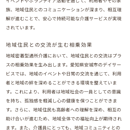
イベントやボランティア活動を通じて、利用者やその家
面接でアピールすべきポイントとは
族、地域住民とのコミュニケーションが深まり、相互理
求人サイトや地元施設の活用術
解が進むことで、安心で持続可能な介護サービスが実現
安城市で働くための求人情報収集のコツ
されています。
安城市の地域密着型通所介護が目指す未来と福
祉向上への貢献
地域住民との交流が生む相乗効果
地域に根ざした福祉の未来を考える
地域密着型通所介護において、地域住民との交流はプラ
持続可能な介護サービスのあり方
スの相乗効果を生み出します。愛知県安城市のデイサー
地域密着型の進化とその可能性
ビスでは、地域のイベントや日常の交流を通じて、利用
福祉向上に向けた地域連携の強化策
者と地域の絆を深めることができる環境を整えていま
す。これにより、利用者は地域社会の一員としての意識
介護サービスの質を高めるための取り組み
を持ち、孤独感を軽減し心の健康を保つことができま
地域密着型がもたらす新たな福祉の形
す。さらに、地域住民も高齢者への理解を深め、相互の
介護サービスを通じて地域福祉を支える安城市
助け合いが進むため、地域全体での福祉向上が期待され
の取り組み
ます。また、介護員にとっても、地域コミュニティとの