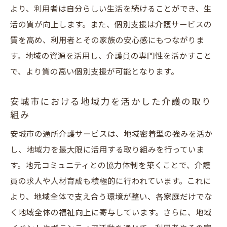
に迫る
より、利用者は自分らしい生活を続けることができ、生
地域への貢献を実感できる介護の仕事
活の質が向上します。また、個別支援は介護サービスの
地域密着型通所介護の社会的役割とは
質を高め、利用者とその家族の安心感にもつながりま
す。地域の資源を活用し、介護員の専門性を活かすこと
地域住民の生活を支える介護サービスの現
で、より質の高い個別支援が可能となります。
場
地域貢献を意識した施設運営の実際
安城市における地域力を活かした介護の取り
地域イベントを介して広がる介護の輪
組み
地元資源を活用したサービスの充実
安城市の通所介護サービスは、地域密着型の強みを活か
安城市での介護員求人の探し方とポイントを徹
し、地域力を最大限に活用する取り組みを行っていま
底解説
す。地元コミュニティとの協力体制を築くことで、介護
地域密着型通所介護求人の特徴と選び方
員の求人や人材育成も積極的に行われています。これに
求人情報を効率的に集める方法
より、地域全体で支え合う環境が整い、各家庭だけでな
く地域全体の福祉向上に寄与しています。さらに、地域
未経験者が応募する際の心構え