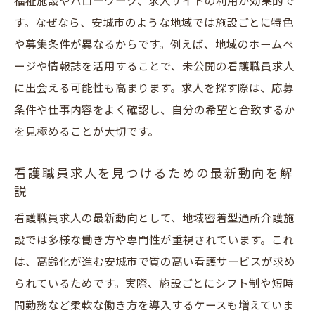
福祉施設やハローワーク、求人サイトの利用が効果的で
地域密着型通所介護の看護職員求人の魅力と安
す。なぜなら、安城市のような地域では施設ごとに特色
城市の特徴
や募集条件が異なるからです。例えば、地域のホームペ
安城市の地域密着型通所介護求人が選ばれ
ージや情報誌を活用することで、未公開の看護職員求人
る理由
に出会える可能性も高まります。求人を探す際は、応募
看護職員として地域と深く関わる働き方の
条件や仕事内容をよく確認し、自分の希望と合致するか
魅力
を見極めることが大切です。
地域密着型通所介護求人のやりがいと成長
機会
看護職員求人を見つけるための最新動向を解
説
安城市の看護職員求人で得られる安心サポ
ート
看護職員求人の最新動向として、地域密着型通所介護施
愛知県安城市特有の地域密着型求人の特徴
設では多様な働き方や専門性が重視されています。これ
を解説
は、高齢化が進む安城市で質の高い看護サービスが求め
られているためです。実際、施設ごとにシフト制や短時
看護職員求人で叶う地域社会への貢献体験
間勤務など柔軟な働き方を導入するケースも増えていま
安城市の看護職員求人で地域貢献を実現する働