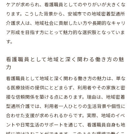
ケアが求められ、看護職員としてのやりがいが大きくな
地域密着型施設で働く魅力と安城市の特色
ります。こうした背景から、安城市での地域密着型通所
看護職員求人で注目したい愛知県のサポー
介護求人は、地域社会に貢献したい方や長期的なキャリ
ト体制
ア形成を目指す方にとって魅力的な選択肢となっていま
安城市特有の地域密着型介護求人の魅力ポ
す。
イント
愛知県の看護職員求人動向と安城市の強み
看護職員として地域と深く関わる働き方の魅
力
地域密着型通所介護求人が選ばれる理由
看護職員求人を安城市で探すなら地域密着型通
看護職員として地域と深く関わる働き方の魅力は、単な
所介護がおすすめ
る医療技術の提供にとどまらず、利用者やその家族と密
接な信頼関係を築ける点にあります。理由は、地域密着
安城市で看護職員求人なら地域密着型がお
型通所介護では、利用者一人ひとりの生活背景や個性に
すすめ
合わせた支援が求められるからです。実際、地域のイベ
地域密着型通所介護求人で得られる働き方
ントや日常生活のサポートを通じて、看護職員自身も地
とは