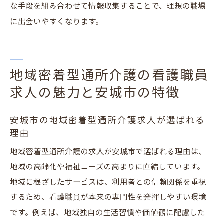
説
な手段を組み合わせて情報収集することで、理想の職場
安城市の看護職員求人で確認したい条件と
に出会いやすくなります。
は
求人情報を見る際に注意したいポイントま
とめ
地域密着型通所介護の看護職員
愛知県安城市で求人を比較する際のコツと
求人の魅力と安城市の特徴
注意点
看護職員求人選定時の働きやすさチェック
安城市の地域密着型通所介護求人が選ばれる
理由
方法
地域密着型施設求人で見逃せない注意点
地域密着型通所介護の求人が安城市で選ばれる理由は、
地域の高齢化や福祉ニーズの高まりに直結しています。
愛知県の看護職員求人と安城市の地域密着型施
地域に根ざしたサービスは、利用者との信頼関係を重視
設の魅力
するため、看護職員が本来の専門性を発揮しやすい環境
愛知県の看護職員求人と安城市求人の違い
です。例えば、地域独自の生活習慣や価値観に配慮した
を解説