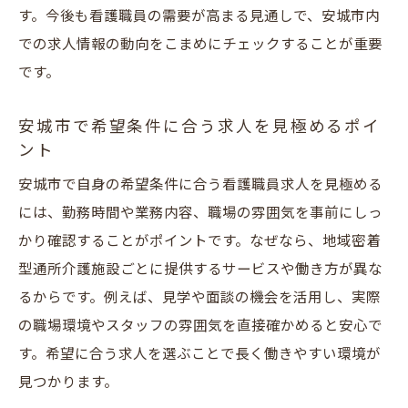
す。今後も看護職員の需要が高まる見通しで、安城市内
き方
での求人情報の動向をこまめにチェックすることが重要
看護職員として地域貢献できる働き方を紹
です。
介
地域密着型通所介護求人で活かす専門性と
安城市で希望条件に合う求人を見極めるポイ
使命感
ント
安城市で看護職員が担う地域サポートの実
安城市で自身の希望条件に合う看護職員求人を見極める
例
には、勤務時間や業務内容、職場の雰囲気を事前にしっ
求人選びで地域社会に寄り添う方法と意義
かり確認することがポイントです。なぜなら、地域密着
地域貢献を感じられる安城市の看護職員求
型通所介護施設ごとに提供するサービスや働き方が異な
人
るからです。例えば、見学や面談の機会を活用し、実際
看護職員求人を通じて広がる地域密着型の
の職場環境やスタッフの雰囲気を直接確かめると安心で
活動
す。希望に合う求人を選ぶことで長く働きやすい環境が
見つかります。
愛知県安城市の看護職員求人を地域密着型で探