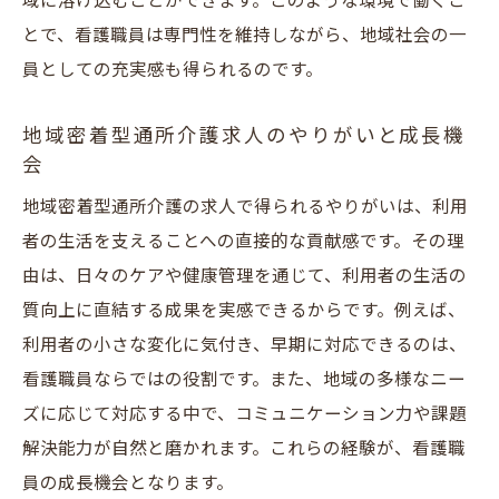
域に溶け込むことができます。このような環境で働くこ
看護職員が安城市で求人を探すメリットま
とで、看護職員は専門性を維持しながら、地域社会の一
とめ
員としての充実感も得られるのです。
地域に根ざした通所介護求人の魅力を徹底
解説
地域密着型通所介護求人のやりがいと成長機
安城市で安心して働ける看護職員求人の選
会
び方
地域密着型通所介護の求人で得られるやりがいは、利用
地域密着型通所介護求人で新たなキャリア
者の生活を支えることへの直接的な貢献感です。その理
を築く
由は、日々のケアや健康管理を通じて、利用者の生活の
質向上に直結する成果を実感できるからです。例えば、
利用者の小さな変化に気付き、早期に対応できるのは、
看護職員ならではの役割です。また、地域の多様なニー
ズに応じて対応する中で、コミュニケーション力や課題
解決能力が自然と磨かれます。これらの経験が、看護職
員の成長機会となります。