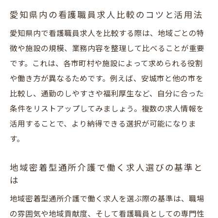
すコツ
愛知県内の看護職員求人比較のコツと活用法
地域密着型通所介護求人を効率的に探すコ
愛知県内で看護職員求人を比較する際は、地域ごとの特
ツ
徴や施設の規模、業務内容を整理して比べることが重要
安城市で人気の看護職員求人の特徴を解説
です。これは、各市町村や施設によって求められる役割
愛知県の看護師求人情報を活用するポイン
や働き方が異なるためです。例えば、安城市と他の市を
ト
比較し、通勤のしやすさや福利厚生など、自分に合った
看護職員求人選びで重視したい地域性と環
条件をリストアップしてみましょう。複数の求人情報を
境
活用することで、より納得できる選択が可能になりま
地域密着型施設の求人動向と探し方の違い
す。
安城市で看護職員求人に応募する際の注意
点
地域密着型通所介護で働く求人選びの基準と
は
地域密着型通所介護で看護職員として働くやり
がい
地域密着型通所介護で働く求人を選ぶ際の基準は、職場
の雰囲気や地域貢献度、そして看護職員としての専門性
看護職員が地域密着型通所介護で得られる