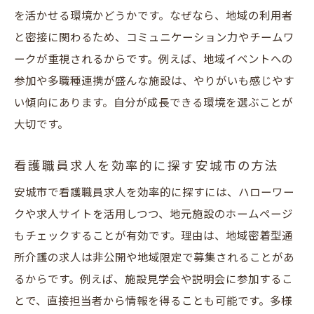
を活かせる環境かどうかです。なぜなら、地域の利用者
やりがい
と密接に関わるため、コミュニケーション力やチームワ
安城市の通所介護求人で感じる仕事の魅力
ークが重視されるからです。例えば、地域イベントへの
とは
参加や多職種連携が盛んな施設は、やりがいも感じやす
地域に根ざす看護職員求人の働きがいを解
い傾向にあります。自分が成長できる環境を選ぶことが
説
大切です。
地域密着型施設でのキャリア形成と成長体
験
看護職員求人を効率的に探す安城市の方法
看護職員求人で広がる職場の人間関係と信
安城市で看護職員求人を効率的に探すには、ハローワー
頼
クや求人サイトを活用しつつ、地元施設のホームページ
安城市の求人で実感する地域への貢献意識
もチェックすることが有効です。理由は、地域密着型通
安城市で看護職員求人を選ぶ際のポイントと注
所介護の求人は非公開や地域限定で募集されることがあ
意点
るからです。例えば、施設見学会や説明会に参加するこ
地域密着型通所介護求人選びのポイント解
とで、直接担当者から情報を得ることも可能です。多様