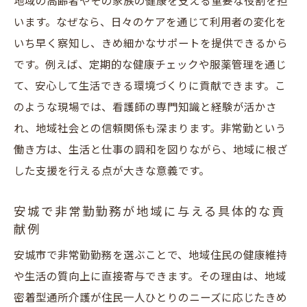
地域の高齢者やその家族の健康を支える重要な役割を担
ワークライフバランス重視の非常勤勤務を安城
います。なぜなら、日々のケアを通じて利用者の変化を
で実現
いち早く察知し、きめ細かなサポートを提供できるから
非常勤看護師求人で叶う柔軟な働き方のポ
です。例えば、定期的な健康チェックや服薬管理を通じ
イント
て、安心して生活できる環境づくりに貢献できます。こ
地域密着型通所介護で無理なく両立するコ
のような現場では、看護師の専門知識と経験が活かさ
ツ
れ、地域社会との信頼関係も深まります。非常勤という
家庭や趣味と両立できる非常勤勤務の魅力
働き方は、生活と仕事の調和を図りながら、地域に根ざ
安城における非常勤勤務のワークライフバ
した支援を行える点が大きな意義です。
ランス事例
安城で非常勤勤務が地域に与える具体的な貢
シフト調整がしやすい非常勤看護師のメリ
献例
ット
安城市で非常勤勤務を選ぶことで、地域住民の健康維持
非常勤で自分らしい生活を実現する方法
や生活の質向上に直接寄与できます。その理由は、地域
地域密着型通所介護における非常勤看護師の魅
密着型通所介護が住民一人ひとりのニーズに応じたきめ
力