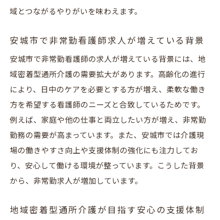
域とつながるやりがいを味わえます。
は
安城の現場で求められる看護師のスキル
安城市で非常勤看護師求人が増えている背景
非常勤勤務で資格を有効活用するポイント
安城市で非常勤看護師の求人が増えている背景には、地
地域密着型施設での資格取得サポート体制
域密着型通所介護の需要拡大があります。高齢化の進行
安城におけるキャリア形成と非常勤看護師
により、日中のケアを必要とする方が増え、柔軟な働き
求人
方を希望する看護師のニーズと合致しているためです。
柔軟なシフトで働く非常勤看護師の安心ポイン
例えば、家庭や他の仕事と両立したい方が増え、非常勤
ト
勤務の需要が高まっています。また、安城市では介護現
安城市の非常勤看護師求人はシフト調整が
場の働きやすさ向上や支援体制の強化にも注力してお
魅力
り、安心して働ける環境が整っています。こうした背景
地域密着型通所介護で選べる働き方のバリ
から、非常勤求人が増加しています。
エーション
地域密着型通所介護が目指す安心の支援体制
非常勤勤務で実現するプライベート充実の