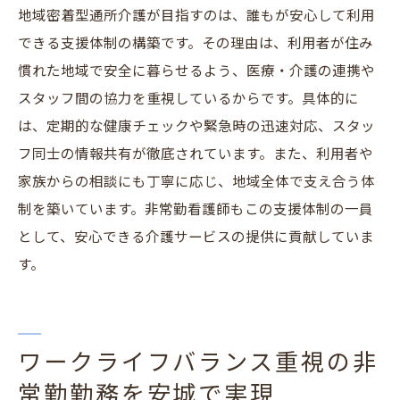
秘訣
地域密着型通所介護が目指すのは、誰もが安心して利用
できる支援体制の構築です。その理由は、利用者が住み
柔軟なシフトで家庭や趣味と両立しやすい
慣れた地域で安全に暮らせるよう、医療・介護の連携や
理由
スタッフ間の協力を重視しているからです。具体的に
非常勤看護師が安心して働けるサポート体
は、定期的な健康チェックや緊急時の迅速対応、スタッ
制
フ同士の情報共有が徹底されています。また、利用者や
自分に合った勤務スケジュールの決め方
家族からの相談にも丁寧に応じ、地域全体で支え合う体
地域の信頼を築く非常勤勤務のやりがいとは
制を築いています。非常勤看護師もこの支援体制の一員
非常勤勤務で地域の信頼を得るための姿勢
として、安心できる介護サービスの提供に貢献していま
地域密着型通所介護での看護師の役割と評
す。
価
安城の現場で共感される非常勤看護師の行
動例
ワークライフバランス重視の非
利用者や家族と築く信頼関係のポイント
常勤勤務を安城で実現