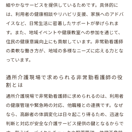
細やかなサービスを提供しているためです。具体的に
地域密着型通所介護で活かせる看護師の強
は、利用者の健康相談やリハビリ支援、家族へのアドバ
み
イスなど、日常生活に密着したサポートが挙げられま
非常勤で働くからこそ感じる現場のやりが
す。また、地域イベントや健康教室への参加を通じて、
い
住民の健康意識向上にも貢献しています。非常勤看護師
通所介護での非常勤看護師が担うサポート
の柔軟な働き方が、地域の多様なニーズに応える力とな
内容
っています。
安城の現場で求められる看護師のコミュニ
ケーション力
通所介護現場で求められる非常勤看護師の役
割とは
非常勤看護師求人が注目される理由
地域密着型施設でのキャリアアップの可能
通所介護現場で非常勤看護師に求められるのは、利用者
性
の健康管理や緊急時の対応、他職種との連携です。なぜ
なら、高齢者の体調変化は日々起こり得るため、迅速な
家庭と両立できる安城市の非常勤求人情報
判断と対応が安全な介護サービス提供の鍵となるからで
家庭との両立がしやすい非常勤看護師求人