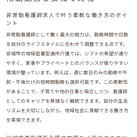
非常勤看護師求人が地域社会に与える影響
やりがいを感じる安城市の介護現場の魅力
非常勤看護師求人で叶う柔軟な働き方のポイ
ント
安城で地域を支える非常勤通所介護の実践的ヒ
ント
非常勤看護師として働く最大の魅力は、勤務時間や日数
非常勤看護師求人で見つける自分らしい働
を自分のライフスタイルに合わせて調整できる点です。
き方
安城市の地域密着型通所介護では、シフトの希望が通り
やすく、家事やプライベートとのバランスが取りやすい
地域密着型通所介護で役立つ実践スキル
環境が整っています。例えば、週に数日のみの勤務や午
安城市の現場で活かせるコミュニケーショ
前・午後だけの短時間勤務も選択可能です。この柔軟性
ン術
があることで、子育てや他の仕事と両立しつつ、看護師
非常勤勤務で継続的に成長するための工夫
としてのキャリアを無理なく継続できます。自分の生活
地域社会に貢献する非常勤看護師の実例
リズムを大切にしながら、地域社会に貢献できる働き方
実践的なヒントで長く続けられる働き方
を実現できます。