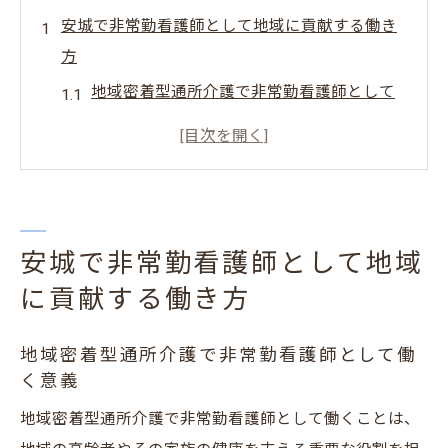
安城で非常勤看護師として地域に貢献する働き
方
地域密着型通所介護で非常勤看護師として
働く意義
安城で非常勤勤務が地域に与える具体的な
貢献例
通所介護現場で求められる非常勤看護師の
役割とは
安城で非常勤看護師として地域
非常勤で地域社会とつながる働き方の魅力
に貢献する働き方
安城市で非常勤看護師求人が増えている背
地域密着型通所介護で非常勤看護師として働
景
く意義
地域密着型通所介護が目指す安心の支援体
地域密着型通所介護で非常勤看護師として働くことは、
制