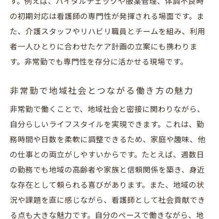
す。例えば、バイタルチェックや服薬管理、体調不良時
の特徴
の初期対応は看護師の専門性が発揮される場面です。ま
安城の地域密着型通所介護で求められる条
た、介護スタッフやリハビリ職員とチームを組み、利用
件とは
者一人ひとりに合わせたケア計画の立案にも携わりま
非常勤勤務で家事や育児と無理なく両立す
す。非常勤でも専門性を存分に活かせる現場です。
るコツ
柔軟な勤務時間で家庭を支える非常勤看護
非常勤で地域社会とつながる働き方の魅力
師
非常勤で働くことで、地域社会と密接に関わりながら、
地域密着型通所介護求人の最新動向を解説
自分らしいライフスタイルを実現できます。これは、勤
非常勤看護師として安城で安心して働く方
務時間や日数を柔軟に調整できるため、家庭や趣味、他
法
の仕事との両立がしやすいからです。たとえば、週数日
安城市で資格を活かす地域密着型通所介護の現
の勤務でも地域の高齢者や家族と信頼関係を築き、身近
場
な存在として頼られる喜びがあります。また、地域の状
況や課題を直に感じながら、看護師として社会貢献でき
資格を活かせる非常勤看護師求人の魅力
る点も大きな魅力です。自分のペースで働きながら、地
地域密着型通所介護で発揮できる専門性と