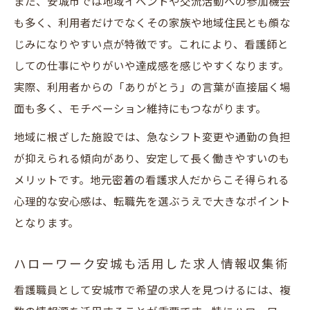
また、安城市では地域イベントや交流活動への参加機会
安心して働ける日勤求人のメリットと選び
も多く、利用者だけでなくその家族や地域住民とも顔な
方
じみになりやすい点が特徴です。これにより、看護師と
ワークライフバランス重視の看護職員求人
しての仕事にやりがいや達成感を感じやすくなります。
地域密着型求人で叶える理想のワークライ
実際、利用者からの「ありがとう」の言葉が直接届く場
フバランス
面も多く、モチベーション維持にもつながります。
看護職員が安城市で両立しやすい求人の特
地域に根ざした施設では、急なシフト変更や通勤の負担
徴
が抑えられる傾向があり、安定して長く働きやすいのも
通所介護で無理なく働くための求人選びポ
メリットです。地元密着の看護求人だからこそ得られる
イント
心理的な安心感は、転職先を選ぶうえで大きなポイント
安城市の看護師求人で重視される福利厚生
となります。
とは
子育て世代も安心できる看護職員求人の選
ハローワーク安城も活用した求人情報収集術
び方
看護職員として安城市で希望の求人を見つけるには、複
研修充実の地域密着型求人が安心な理由