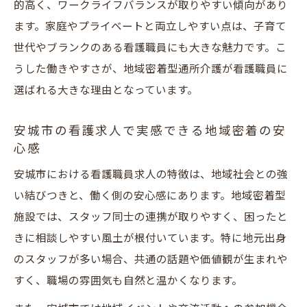
的高く、ワークライフバランスが取りやすい傾向があり
看護職員が仕事と家庭を両立できる条件と
ます。家庭やプライベートと両立しやすい点は、子育て
は
世代やブランクのある看護職員にも大きな魅力です。こ
安城市でブランク明けも安心の求人を選ぶ
うした働きやすさが、地域密着型通所介護が看護職員に
秘訣
選ばれる大きな理由となっています。
日勤や残業少なめ求人の選び方ガイド
安城市の看護求人で実感できる地域密着の安
日勤中心の地域密着型通所介護求人の探し
心感
方
安城市における看護職員求人の特徴は、地域社会との強
看護職員が残業少なめ求人を選ぶ際の注意
い結びつきと、働く側の安心感にあります。地域密着型
点
施設では、スタッフ同士の連携が取りやすく、困ったと
安城市で見つける働きやすい求人の条件と
きに相談しやすい風土が根付いています。特に地元出身
は
のスタッフが多い場合、共通の話題や価値観が生まれや
地域密着型看護求人のシフトや休日事情を
すく、職場の雰囲気も自然と温かくなります。
解説