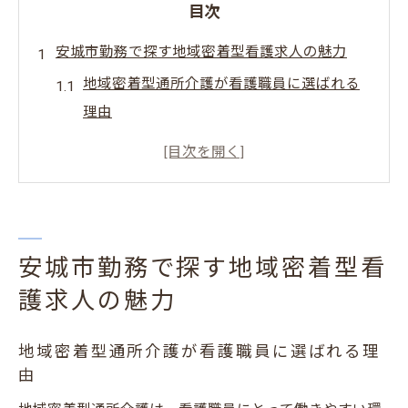
目次
安城市勤務で探す地域密着型看護求人の魅力
地域密着型通所介護が看護職員に選ばれる
理由
安城市の看護求人で実感できる地域密着の
安心感
ハローワーク安城も活用した求人情報収集
術
安城市勤務で探す地域密着型看
看護師求人安城エリアの最新トレンド紹介
護求人の魅力
地域密着型看護職員求人の応募で大切な視
点
地域密着型通所介護が看護職員に選ばれる理
地域密着型通所介護で叶う働き方とは
由
地域密着型通所介護で看護職員が伸ばせる