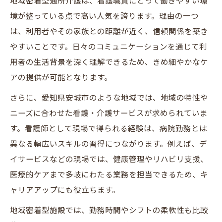
地域密着型通所介護は、看護職員にとって働きやすい環
強み
境が整っている点で高い人気を誇ります。理由の一つ
安城市の求人で見つける働きやすい勤務形
は、利用者やその家族との距離が近く、信頼関係を築き
態
やすいことです。日々のコミュニケーションを通じて利
ワークライフバランスを重視した求人の特
用者の生活背景を深く理解できるため、きめ細やかなケ
徴
アの提供が可能となります。
看護職員が安心して働ける職場環境のポイ
さらに、愛知県安城市のような地域では、地域の特性や
ント
ニーズに合わせた看護・介護サービスが求められていま
地域住民とつながる看護求人の魅力とは
す。看護師として現場で得られる経験は、病院勤務とは
看護職員として安城市で長く働くコツ
異なる幅広いスキルの習得につながります。例えば、デ
地域密着型求人で安定したキャリアを築く
イサービスなどの現場では、健康管理やリハビリ支援、
方法
医療的ケアまで多岐にわたる業務を担当できるため、キ
安城市の看護求人で定着率が高い職場の特
ャリアアップにも役立ちます。
徴
地域密着型施設では、勤務時間やシフトの柔軟性も比較
通所介護で長く働くための職場選びのコツ