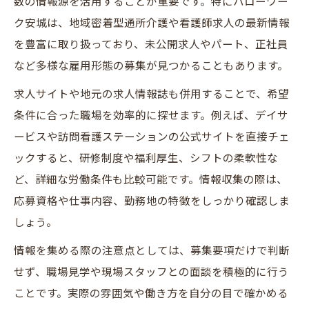
数の情報源を活用することが重要です。特にハローワー
地域密着型通所介護で受けられる研修内容
ク安城は、地域密着型通所介護や看護師求人の最新情報
とは
を豊富に取り扱っており、未公開求人やパート、正社員
など多様な雇用形態の募集が見つかることもあります。
看護職員が安心して成長できる求人の魅力
安城市の看護求人で重視されるスキルアッ
求人サイトや地元の求人情報誌も併用することで、希望
プ支援
条件に合った職場を効率的に探せます。例えば、デイサ
ービスや訪問看護ステーションの公式サイトを直接チェ
未経験でも安心できる地域密着型研修制度
ックすると、研修制度や福利厚生、シフトの柔軟性な
ブランク明け看護職員も安心して働ける理
ど、詳細な労働条件も比較可能です。情報収集の際は、
由
応募資格や仕事内容、勤務地の特徴をしっかり確認しま
しょう。
情報を集める際の注意点としては、募集要項だけで判断
せず、職場見学や現場スタッフとの面談を積極的に行う
ことです。実際の雰囲気や働き方を自分の目で確かめる