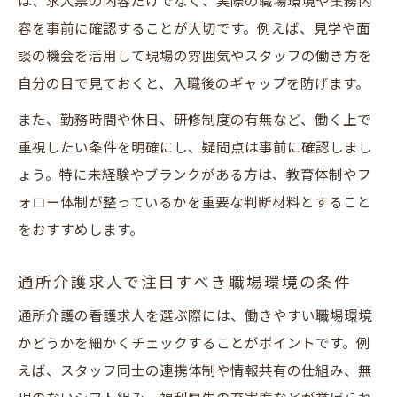
は、求人票の内容だけでなく、実際の職場環境や業務内
介
容を事前に確認することが大切です。例えば、見学や面
看護職員が感じる地域密着型ならではのや
談の機会を活用して現場の雰囲気やスタッフの働き方を
りがい
自分の目で見ておくと、入職後のギャップを防げます。
安城市でワークライフバランスを実現する
働き方
また、勤務時間や休日、研修制度の有無など、働く上で
重視したい条件を明確にし、疑問点は事前に確認しまし
通所介護で求められる看護職員の役割と心
ょう。特に未経験やブランクがある方は、教育体制やフ
構え
ォロー体制が整っているかを重要な判断材料とすること
安城市で理想の看護求人を見極めるポイント
をおすすめします。
地域密着型通所介護求人を比較する際の基
準
通所介護求人で注目すべき職場環境の条件
看護職員が注目すべき福利厚生と働きやす
通所介護の看護求人を選ぶ際には、働きやすい職場環境
さ
かどうかを細かくチェックすることがポイントです。例
安城市で求人情報を精査するコツとポイン
えば、スタッフ同士の連携体制や情報共有の仕組み、無
ト