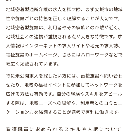
看護職員に適した地域密着型通所介護の魅力発
地域密着型通所介護の求人を探す際、まず安城市の地域
見
性や施設ごとの特色を正しく理解することが大切です。
地域密着型通所介護で活かせる看護職員の
地域密着型施設は、利用者やその家族との距離が近く、
経験
地域社会との連携が重視される点が大きな特徴です。求
看護求人の現場が提供する安心のサポート
人情報はインターネットの求人サイトや地元の求人誌、
体制
福祉施設のホームページ、さらにはハローワークなどで
通所介護における看護職員の役割とやりが
幅広く掲載されています。
い
特に未公開求人を探したい方には、直接施設へ問い合わ
安城市で選ぶ地域密着型通所介護の特徴と
せたり、地域の福祉イベントに参加してネットワークを
は
広げる方法も有効です。自分の経験やスキルをアピール
看護職員が長く働ける職場の魅力ポイント
する際は、地域ニーズへの理解や、利用者とのコミュニ
ブランクも安心な通所介護看護求人の選び方
ケーション力を強調することが選考で有利に働きます。
ブランク明けでも安心な地域密着型求人の
特徴
看護職員に求められるスキルや人柄について