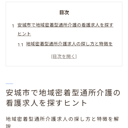
目次
安城市で地域密着型通所介護の看護求人を探す
ヒント
地域密着型通所介護求人の探し方と特徴を
解説
看護職員に求められるスキルや人柄につい
て
安城市で看護求人に応募する際の注意点と
は
安城市で地域密着型通所介護の
通所介護求人で注目すべき職場環境の条件
看護求人を探すヒント
地域密着型で働くメリットとデメリットを
地域密着型通所介護求人の探し方と特徴を解
比較
説