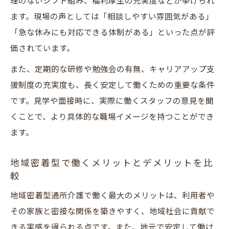
理のないシフト組み、福利厚生の充実度などが挙げられ
通所介護で理想の職場を探すための心構え
ます。現場の声としては「相談しやすい雰囲気がある」
地域密着型施設で働く際の注意点と工夫
「急な休みにも対応できる体制がある」といった点が評
ワークライフバランス重視の求人を通所介護か
価されています。
ら探す方法
また、定期的な研修や勉強会の有無、キャリアアップ支
地域密着型通所介護の柔軟な勤務形態の探
援制度の充実度も、長く安定して働くための重要な条件
し方
です。見学や面接時に、実際に働くスタッフの意見を聞
看護職員が求めるワークライフバランスの
くことで、より具体的な職場イメージを持つことができ
実現法
ます。
安城市で働きやすい通所介護求人の見つけ
地域密着型で働くメリットとデメリットを比
方
較
家庭と両立しやすい求人の特徴を徹底解説
地域密着型通所介護で働く最大のメリットは、利用者や
通所介護で長く働くためのポイントと工夫
その家族と密接な関係を築きやすく、地域社会に貢献で
きる実感を得られる点です。また、地元で安定して働け