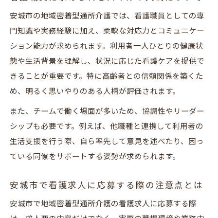
通所介護で未経験や復職者向けのサポート
安城市の地域密着型通所介護では、看護職員としての専
体制
門知識や実務経験に加え、柔軟な対応力とコミュニケー
看護職員に必要な研修や教育体制のチェッ
ション能力が求められます。利用者一人ひとりの健康状
ク方法
態や生活背景を理解し、状況に応じた看護ケアを提供で
安城市で働くなら知っておきたい復職支援
きることが重要です。特に高齢者との信頼関係を築くた
制度
め、明るく思いやりのある人柄が評価されます。
求人選びで重視したい職場の雰囲気と人間
また、チームで働く場面が多いため、協調性やリーダー
関係
シップも必要です。例えば、他職種と連携して利用者の
地域密着型で働く看護職員のワークスタイル徹
生活支援を行う際、自ら率先して意見を述べたり、困っ
底解説
ている同僚をサポートする姿勢が求められます。
地域密着型通所介護での看護職員の一日と
安城市で看護求人に応募する際の注意点とは
は
安城市で地域密着型通所介護の看護求人に応募する際
通所介護における柔軟な勤務形態の実例紹