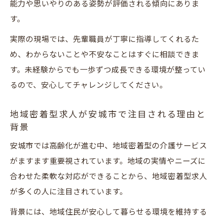
能力や思いやりのある姿勢が評価される傾向にありま
地域密着型通所介護で広がるキャリアパス
す。
の魅力
実際の現場では、先輩職員が丁寧に指導してくれるた
介護サービス業界でステップアップする方
め、わからないことや不安なことはすぐに相談できま
法
す。未経験からでも一歩ずつ成長できる環境が整ってい
安城市の介護員求人でスキルアップを目指
るので、安心してチャレンジしてください。
すコツ
地域密着型求人がもたらす成長とキャリア
地域密着型求人が安城市で注目される理由と
背景
形成
安城市では高齢化が進む中、地域密着型の介護サービス
介護サービス・介護員としての将来設計の
がますます重要視されています。地域の実情やニーズに
ヒント
合わせた柔軟な対応ができることから、地域密着型求人
が多くの人に注目されています。
背景には、地域住民が安心して暮らせる環境を維持する