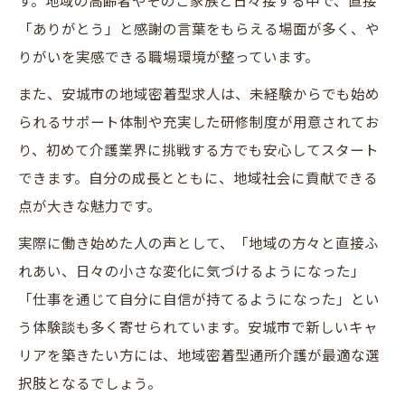
す。地域の高齢者やそのご家族と日々接する中で、直接
介護員求人から始める地域密着型の働き方
「ありがとう」と感謝の言葉をもらえる場面が多く、や
とは
りがいを実感できる職場環境が整っています。
地域密着型通所介護の現場で実感できるや
また、安城市の地域密着型求人は、未経験からでも始め
りがい
られるサポート体制や充実した研修制度が用意されてお
介護サービスが広げる安城市での人とのつ
り、初めて介護業界に挑戦する方でも安心してスタート
ながり
できます。自分の成長とともに、地域社会に貢献できる
地域社会に貢献できる介護員としての役割
点が大きな魅力です。
と成長
実際に働き始めた人の声として、「地域の方々と直接ふ
未経験者が安心して始める介護員の仕事
れあい、日々の小さな変化に気づけるようになった」
未経験でも安心の地域密着型通所介護求人
「仕事を通じて自分に自信が持てるようになった」とい
の特徴
う体験談も多く寄せられています。安城市で新しいキャ
介護サービス現場で受けられるサポートと
リアを築きたい方には、地域密着型通所介護が最適な選
研修制度
択肢となるでしょう。
安城市で介護員求人に応募する際のポイン