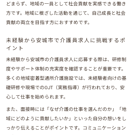
築き方
どまらず、地域の一員として社会貢献を実感できる働き
方です。地域に根ざした活動を通じて、自己成長と社会
地域に根付く働き方で感じる介護サービス
貢献の両立を目指す方におすすめです。
の価値
介護員求人を選ぶなら安城市が最適な理由
未経験から安城市で介護員求人に挑戦するポ
安城市の地域密着型通所介護求人が人気の
イント
理由
未経験から安城市の介護員求人に応募する際は、研修制
介護サービス充実の安城市で働くメリット
度やサポート体制の充実度を確認することが重要です。
地域密着型求人で安城市の未来を支える働
多くの地域密着型通所介護施設では、未経験者向けの基
き方
礎研修や現場でのOJT（実務指導）が行われており、安
安城市で介護員求人を選ぶ際の注目ポイン
心して仕事を始められます。
ト
また、面接時には「なぜ介護の仕事を選んだのか」「地
地域密着型通所介護が安城市で選ばれる背
域にどのように貢献したいか」といった自分の想いをし
景
っかり伝えることがポイントです。コミュニケーション
地域密着型サービスで広がるキャリアの道