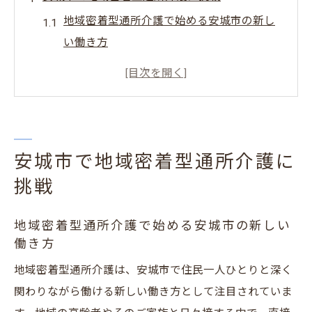
地域密着型通所介護で始める安城市の新し
い働き方
介護サービスと地域貢献を両立できる通所
介護の魅力
未経験から安城市で介護員求人に挑戦する
ポイント
安城市で地域密着型通所介護に
地域密着型求人が安城市で注目される理由
と背景
挑戦
安城市の地域密着型通所介護で得られる成
地域密着型通所介護で始める安城市の新しい
長体験
働き方
介護サービスで地域に貢献する働き方
地域密着型通所介護は、安城市で住民一人ひとりと深く
安城市で介護サービスを通じて地域に貢献
関わりながら働ける新しい働き方として注目されていま
する意義