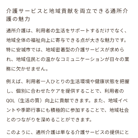
ト
介護サービスと地域貢献を両立できる通所介
護の魅力
地域密着型サービスで未経験者が成長でき
る理由
通所介護は、利用者の生活をサポートするだけでなく、
未経験者歓迎の介護求人で新しいキャリア
地域全体の福祉向上に寄与できる点が大きな魅力です。
を築く
特に安城市では、地域密着型の介護サービスが求めら
れ、地域住民との温かなコミュニケーションが日々の業
地域とのつながりを実感する求人の魅力
務に欠かせません。
地域密着型求人で安城市の人々と深いつな
がりを実感
例えば、利用者一人ひとりの生活環境や健康状態を把握
介護サービスを通じて地域社会と絆を築く
し、個別に合わせたケアを提供することで、利用者の
働き方
QOL（生活の質）向上に貢献できます。また、地域イベ
ントや季節行事にも積極的に参加することで、地域社会
安城市で地域密着型通所介護の魅力を体感
とのつながりを深めることができます。
する方法
介護員求人がもたらす地域との信頼関係の
このように、通所介護は単なる介護サービスの提供にと