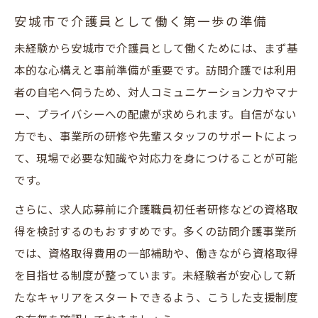
利用者と信頼関係を築く介護員の魅力
安城市で介護員として働く第一歩の準備
地域密着型訪問介護のやりがいを紹介
未経験から安城市で介護員として働くためには、まず基
安城市の訪問介護求人が人気な理由
本的な心構えと事前準備が重要です。訪問介護では利用
訪問介護員として成長できる環境とは
者の自宅へ伺うため、対人コミュニケーション力やマナ
資格取得支援あり介護員求人を探すポイント
ー、プライバシーへの配慮が求められます。自信がない
資格取得支援が充実した訪問介護求人の選
方でも、事業所の研修や先輩スタッフのサポートによっ
び方
て、現場で必要な知識や対応力を身につけることが可能
です。
未経験者に優しい介護員求人の特徴
安城市で資格が活かせる訪問介護員の魅力
さらに、求人応募前に介護職員初任者研修などの資格取
得を検討するのもおすすめです。多くの訪問介護事業所
介護員求人で注目したいスキルアップ制度
では、資格取得費用の一部補助や、働きながら資格取得
資格取得サポートが手厚い職場の見つけ方
を目指せる制度が整っています。未経験者が安心して新
主婦やミドル世代にぴったりな訪問介護職
たなキャリアをスタートできるよう、こうした支援制度
主婦が働きやすい訪問介護員求人の特徴