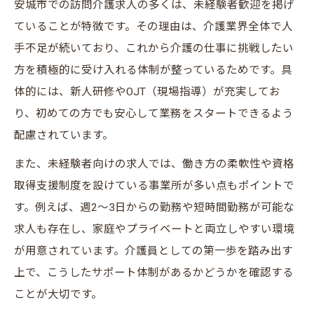
安城市での訪問介護求人の多くは、未経験者歓迎を掲げ
ス
ていることが特徴です。その理由は、介護業界全体で人
訪問介護求人が提供する新しい働き方の魅
手不足が続いており、これから介護の仕事に挑戦したい
力
方を積極的に受け入れる体制が整っているためです。具
安城市の介護員求人で見つかる理想の職場
体的には、新人研修やOJT（現場指導）が充実してお
環境
り、初めての方でも安心して業務をスタートできるよう
働きやすさを重視した介護員求人の探し方
配慮されています。
働きやすい訪問介護求人の見極め方
また、未経験者向けの求人では、働き方の柔軟性や資格
安城市で介護員が長く続けられる職場選び
取得支援制度を設けている事業所が多い点もポイントで
訪問介護員に人気の福利厚生ポイント
す。例えば、週2～3日からの勤務や短時間勤務が可能な
仕事と家庭を両立できる求人のチェック法
求人も存在し、家庭やプライベートと両立しやすい環境
が用意されています。介護員としての第一歩を踏み出す
介護員求人選びで重視したい職場環境
上で、こうしたサポート体制があるかどうかを確認する
訪問介護の仕事が安城市で選ばれる理由
ことが大切です。
訪問介護員が安城市で活躍する背景