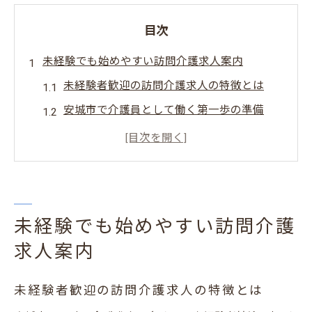
目次
未経験でも始めやすい訪問介護求人案内
未経験者歓迎の訪問介護求人の特徴とは
安城市で介護員として働く第一歩の準備
訪問介護求人の応募前に押さえたいポイン
ト
介護員未経験から安心して始める方法
訪問介護求人選びで失敗しないコツ
未経験でも始めやすい訪問介護
安城市で叶える介護員としての新しい働き方
求人案内
柔軟なシフト制で実現する働き方改革
訪問介護員の多様な雇用形態を知る
未経験者歓迎の訪問介護求人の特徴とは
安城市で注目の介護員ワークライフバラン