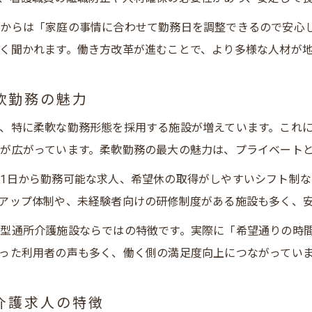
ブランクがあっても安心の看護職員求人を安城市で
地域密着型通所介護で看護職員が自信を取り戻す方
師からは「家庭の事情に合わせて勤務日を調整できるので安心
く聞かれます。働き方改革が進むことで、より多様な人材が
安城市でブランク歓迎の看護職員求人を探すメリッ
復職支援が充実した通所介護の看護職員求人情報
軟勤務の魅力
看護職員がブランク明けも安心な安城市の通所介護
求人チェックは安城市の日勤通所介護が狙い目
、特に柔軟な勤務形態を採用する施設が増えています。これ
が広がっています。柔軟勤務の最大の魅力は、プライベート
日勤求人が多い安城市の通所介護で働く魅力
看護職員におすすめの日勤通所介護求人の探し方
1日から勤務可能な求人、希望休の取得がしやすいシフト制
アップ体制や、未経験者向けの研修制度がある施設も多く、
安城市で日勤通所介護の看護職員求人が人気の理由
地域密着型通所介護で日勤求人を効率よく探す方法
型通所介護施設ならではの特徴です。実際に「希望通りの時
看護職員が選ぶ安城市日勤通所介護の求人ポイント
った利用者の声も多く、働く側の満足度向上につながってい
安城市で看護職員として理想の職場を探す方法
介護求人の特徴
看護職員が安城市で理想の職場を見つける秘訣