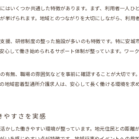
地域密着型通所介護で理想の看護職員求人を探す
にはいくつか共通した特徴があります。まず、利用者一人ひ
安城市で求人選びに失敗しない看護職員のポイント
が挙げられます。地域とのつながりを大切にしながら、利用
看護職員が安城市で重視したい求人条件とは
安城市で働く看護職員の理想的な求人探しの流れ
支援、研修制度の整った施設が多いのも特徴です。特に安城
安心して働き始められるサポート体制が整っています。ワー
地域に根ざす通所介護の魅力と求人動向
地域密着型通所介護の看護職員求人動向を解説
安城市で注目される地域密着型通所介護の魅力
の有無、職場の雰囲気などを事前に確認することが大切です
の地域密着型通所介護求人は、安心して長く働ける環境を求
看護職員が選ぶ地域密着型通所介護の最新求人情報
安城市の地域密着型通所介護で働くメリット
求人動向から見る安城市の看護職員需要の変化
きやすさを実感
活かした働きやすい環境が整っています。地元住民との距離
がいを感じやすい点が特徴です。地域行事やイベントへの参