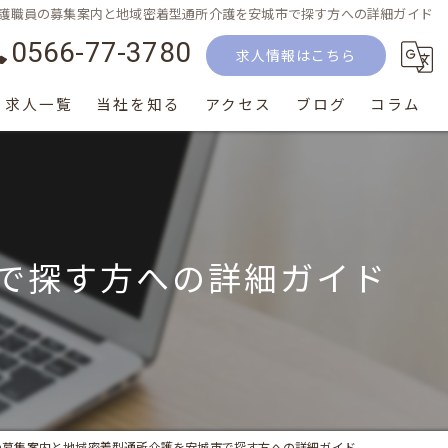
護職員の募集案内と地域密着型通所介護を安城市で探す方への詳細ガイド
0566-77-3780
求人情報はこちら
求人一覧
当社を知る
アクセス
ブログ
コラム
正社員
パート
で探す方への詳細ガイド
生活相談員
介護士
サービス提供責任者