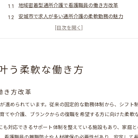
地域密着型通所介護で看護職員の働き方改革
安城市で求人が多い通所介護の柔軟勤務の魅力
看護職員に人気の地域密着型通所介護求人の特徴
地域密着型通所介護で安城市の働きやすさを実感
看護職員が安城市で選ぶ地域密着型通所介護の理由
看護職員を安城市で目指す方に役立つ求人情報
叶う柔軟な働き方
安城市で看護職員の求人を探すコツとポイント
看護職員求人の安城市おすすめ情報を徹底解説
働き方改革
地域密着型通所介護での看護職員求人の見極め方
が進められています。従来の固定的な勤務体制から、シフト
安城市の看護職員求人で注目の通所介護施設とは
育てや介護、ブランクからの復職を希望する方に向けた柔軟
看護職員求人の応募前に知るべき安城市の特長
にも対応できるサポート体制を整えている施設もあり、家庭と
ブランク歓迎の地域密着介護施設で働く魅力
、看護職員の離職防止や人材確保の必要性があり、安定して