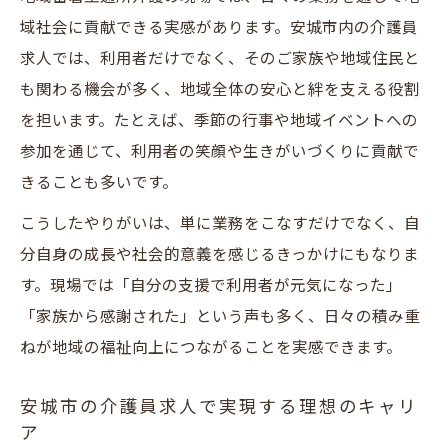
地域密着型通所介護でキャリアをスタート
域社会に貢献できる実感があります。安城市内の介護員
する方法
求人では、利用者だけでなく、そのご家族や地域住民と
生活に合わせて選べる安城市の通所介護職
も関わる機会が多く、地域全体の安心と絆を支える役割
地域密着型通所介護で自分らしい働き方を
を担います。たとえば、季節の行事や地域イベントへの
実現
参加を通じて、利用者の笑顔や生きがいづくりに貢献で
介護サービス求人は柔軟なシフトで選びや
きることも多いです。
すい
こうしたやりがいは、単に業務をこなすだけでなく、自
安城市で生活環境に合った介護員求人を探
分自身の成長や社会的意義を感じるきっかけにもなりま
すコツ
す。現場では「自分の支援で利用者が元気になった」
ワークライフバランス重視の通所介護職特
「家族から感謝された」という声も多く、日々の積み重
集
ねが地域の福祉向上につながることを実感できます。
地域密着型通所介護なら働き方の幅が広が
る
安城市の介護員求人で実現する理想のキャリ
ア
安城市で見つかる介護サービス転職成功法