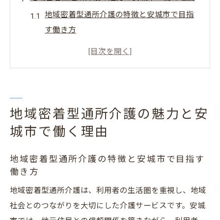
地域密着型通所介護の特徴と安城市で目指
す働き方
介護サービスの現場で感じる地域貢献のや
りがい
安城市の介護員求人で実現する理想のキャ
リア
地域密着型通所介護の魅力と安
地域密着型通所介護が支持される理由を解
説
城市で働く理由
介護員求人選びに役立つ地域密着型の視点
地域密着型通所介護の特徴と安城市で目指す
介護員求人なら安城市で安定の働き方を実現
働き方
介護サービスの安定就職は安城市の求人か
地域密着型通所介護は、利用者の生活圏を重視し、地域
ら
社会とのつながりを大切にした介護サービスです。安城
地域密着型通所介護で働く安定メリットと