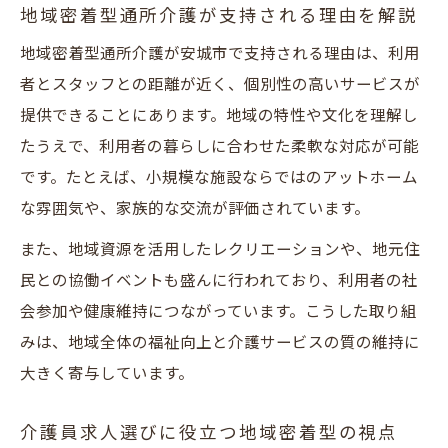
術
地域密着型通所介護が支持される理由を解説
介護員求人比較で自分に最適な職場を探す
地域密着型通所介護が安城市で支持される理由は、利用
流れ
者とスタッフとの距離が近く、個別性の高いサービスが
求人選択時に役立つ地域密着型ネットワー
提供できることにあります。地域の特性や文化を理解し
ク活用法
たうえで、利用者の暮らしに合わせた柔軟な対応が可能
通所介護求人の見逃しを防ぐ情報収集テク
です。たとえば、小規模な施設ならではのアットホーム
ニック
な雰囲気や、家族的な交流が評価されています。
また、地域資源を活用したレクリエーションや、地元住
民との協働イベントも盛んに行われており、利用者の社
会参加や健康維持につながっています。こうした取り組
みは、地域全体の福祉向上と介護サービスの質の維持に
大きく寄与しています。
介護員求人選びに役立つ地域密着型の視点