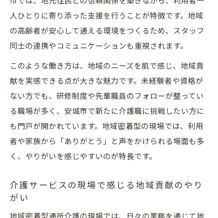
市では、地元住民との信頼関係を築きながら、利用者一
は
人ひとりに寄り添った支援を行うことが特徴です。地域
介護員求人を選ぶなら安城市がおすすめな
の高齢者が安心して通える環境をつくるため、スタッフ
理由
同士の連携やコミュニケーションも重視されます。
安城市の介護サービスで長く続けるコツ
このような働き方は、地域のニーズを肌で感じ、地域貢
安定した働き方を叶える介護員求人の見極
献を実感できる点が大きな魅力です。未経験者や資格が
め方
ない方でも、研修制度や先輩職員のフォローが整ってい
未経験歓迎の安城市介護サービス求人特集
る職場が多く、安城市で新たに介護職に挑戦したい方に
未経験から始める地域密着型通所介護の魅
も門戸が開かれています。地域密着型の現場では、利用
力
者や家族から「ありがとう」と声をかけられる場面も多
介護サービス求人で未経験歓迎が多い理由
く、やりがいを感じやすいのが特長です。
安城市の介護員求人は資格不問で応募しや
介護サービスの現場で感じる地域貢献のやり
すい
がい
未経験でも安心な研修制度のある求人探し
地域密着型通所介護の現場では、日々の業務を通じて地