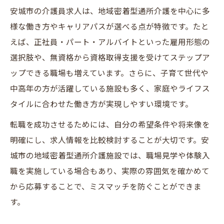
地域密着型通所介護で転職を成功させる秘
安城市の介護員求人は、地域密着型通所介護を中心に多
訣
様な働き方やキャリアパスが選べる点が特徴です。たと
えば、正社員・パート・アルバイトといった雇用形態の
安城市の介護サービス求人比較で失敗しな
選択肢や、無資格から資格取得支援を受けてステップア
い方法
ップできる職場も増えています。さらに、子育て世代や
介護員求人選びで重視したいポイントと対
中高年の方が活躍している施設も多く、家庭やライフス
策
タイルに合わせた働き方が実現しやすい環境です。
転職活動で役立つ地域密着型情報活用術
転職を成功させるためには、自分の希望条件や将来像を
介護サービスの転職事例から学ぶ成功ポイ
明確にし、求人情報を比較検討することが大切です。安
ント
城市の地域密着型通所介護施設では、職場見学や体験入
通所介護員求人を安城市内で効率よく探す秘訣
職を実施している場合もあり、実際の雰囲気を確かめて
地域密着型通所介護求人を効率的に見つけ
から応募することで、ミスマッチを防ぐことができま
る方法
す。
安城市の介護サービス最新求人情報の取得