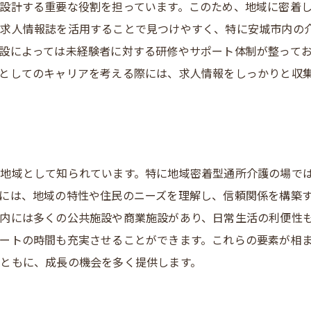
設計する重要な役割を担っています。このため、地域に密着
安城市での面接対策と準備
の求人情報誌を活用することで見つけやすく、特に安城市内の
生活相談員の求められる資質
設によっては未経験者に対する研修やサポート体制が整って
求職活動での自己アピール方法
としてのキャリアを考える際には、求人情報をしっかりと収
安城市での成功する就職活動のヒント
地域として知られています。特に地域密着型通所介護の場で
には、地域の特性や住民のニーズを理解し、信頼関係を構築
内には多くの公共施設や商業施設があり、日常生活の利便性
ートの時間も充実させることができます。これらの要素が相
ともに、成長の機会を多く提供します。