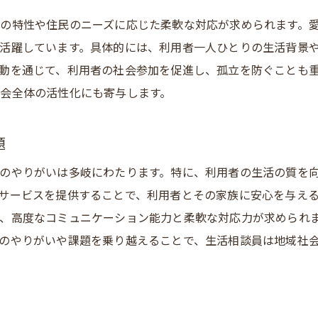
安城市でのスキルを活かしたキャリア展開
の特性や住民のニーズに応じた柔軟な対応が求められます。
市での地域密着型通所介護求人生活相談員のやりがいとは
活躍しています。具体的には、利用者一人ひとりの生活背景
地域密着型の職場環境の魅力
動を通じて、利用者の社会参加を促進し、孤立を防ぐことも
会全体の活性化にも寄与します。
利用者の笑顔がやりがいに
地域社会とともに歩む仕事
題
職場で得られる達成感と幸福感
生活相談員の役割とその影響力
のやりがいは多岐にわたります。特に、利用者の生活の質を
サービスを提供することで、利用者とその家族に安心を与え
安城市での長期的なキャリアビジョン
、高度なコミュニケーション能力と柔軟な対応力が求められ
密着型通所介護の生活相談員が地域社会に与える影響
のやりがいや課題を乗り越えることで、生活相談員は地域社
地域の福祉向上に貢献する方法
生活相談員がもたらす安心感
地域イベントや活動への参加