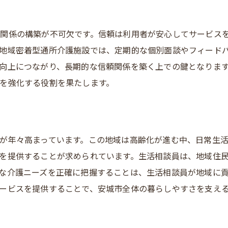
県安城市で地域密着型通所介護として働く魅力とその意義
地域密着型通所介護の特徴とは
関係の構築が不可欠です。信頼は利用者が安心してサービス
安城市ならではの介護の魅力
地域密着型通所介護施設では、定期的な個別面談やフィード
地域社会への貢献とその意義
向上につながり、長期的な信頼関係を築く上での鍵となりま
生活相談員としてのやりがい
を強化する役割を果たします。
安城市でのキャリア形成のポイント
仕事を通じて得られる経験と学び
密着型通所介護で働く生活相談員のスキルと成長のチャンス
が年々高まっています。この地域は高齢化が進む中、日常生
必要なスキルと資格の概要
を提供することが求められています。生活相談員は、地域住
コミュニケーション能力の向上法
な介護ニーズを正確に把握することは、生活相談員が地域に
実務経験を通じた成長の機会
ービスを提供することで、安城市全体の暮らしやすさを支え
地域密着型でのスキルアップの方法
生活相談員としての自己研鑽