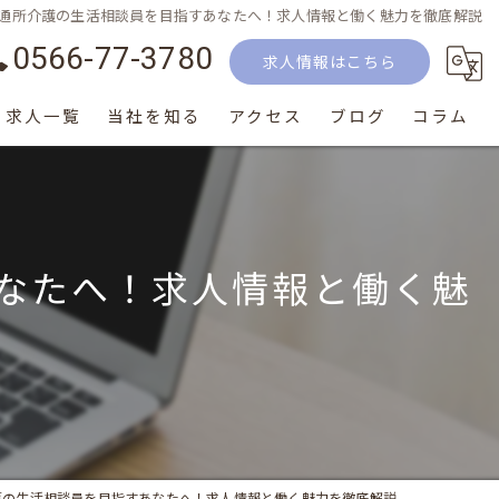
通所介護の生活相談員を目指すあなたへ！求人情報と働く魅力を徹底解説
0566-77-3780
求人情報はこちら
求人一覧
当社を知る
アクセス
ブログ
コラム
正社員
パート
なたへ！求人情報と働く魅
生活相談員
介護士
サービス提供責任者