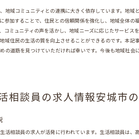
地域コミュニティとの協力関係
、地域コミュニティとの連携に大きく依存しています。地域
安城市における地域活性化への寄与
に参加することで、住民との信頼関係を強化し、地域全体の
住民の生活の質向上への影響
、コミュニティの声を活かし、地域ニーズに応じたサービス
市で生活相談員として地域に貢献するキャリアの魅力
地域住民の生活の質を向上させることができるのです。本記
地域貢献が仕事の動機となる
めの道筋を見つけていただければ幸いです。今後も地域社会
安城市での豊かな職場環境
長期的に働くためのサポート体制
生活相談員としての社会的意義
地域密着型で築く人脈と信頼
活相談員の求人情報安城市
安城市でのキャリア形成の可能性
密着型通所介護の生活相談員を目指すなら安城市で求人情報を
説
最新の求人情報の入手方法
生活相談員の求人が活発に行われています。生活相談員は、
地域密着型求人の探し方のポイント