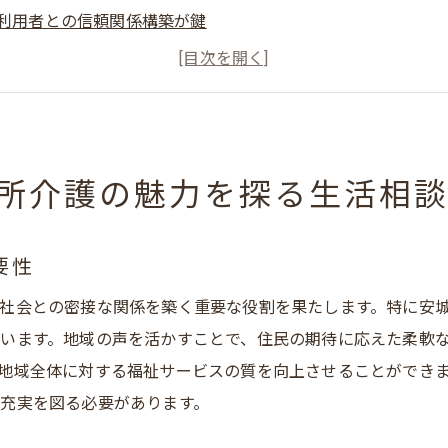
利用者との信頼関係構築が鍵
安城市における介護ニーズの把握
地域密着型サービスの提供方法
生活相談員としてのやりがいと課題
地域コミュニティとの連携の意義
所介護の魅力を探る生活相
社会に根ざした生活相談員の求人情報安城市の魅力
生活相談員の求人状況を詳しく解説
要性
安城市での働きやすさと生活環境
社会との密接な関係を築く重要な役割を果たします。特に安
地域密着型求人の探し方と選び方
います。地域の声を活かすことで、住民の期待に応えた柔軟
求められるスキルとその磨き方
地域全体に対する福祉サービスの質を向上させることができ
生活相談員としてのキャリアパス
充実を図る必要があります。
安城市での就職活動の流れ