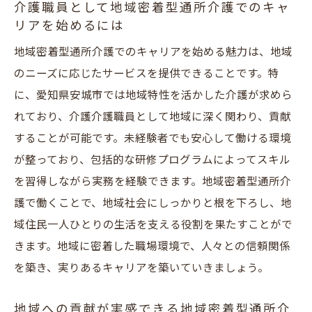
通所介護の魅力
介護職員として地域密着型通所介護でのキャ
リアを始めるには
未経験者が地域密着型通所介護で働くメリ
ット
地域密着型通所介護でのキャリアを始める魅力は、地域
のニーズに応じたサービスを提供できることです。特
地域密着型通所介護で未経験者をサポート
に、愛知県安城市では地域特性を活かした介護が求めら
する制度
れており、介護介護職員として地域に深く関わり、貢献
未経験者でも安心して始められる地域密着
することが可能です。未経験者でも安心して働ける環境
型通所介護
が整っており、包括的な研修プログラムによってスキル
地域密着型通所介護での未経験者向けトレ
を習得しながら実務を経験できます。地域密着型通所介
ーニングプログラム
護で働くことで、地域社会にしっかりと根を下ろし、地
地域密着型通所介護の現場での具体的な仕
域住民一人ひとりの生活を支える役割を果たすことがで
事内容
きます。地域に密着した職場環境で、人々との信頼関係
未経験者が地域密着型通所介護で直面する
を築き、実りあるキャリアを築いていきましょう。
課題と対策
地域密着型通所介護での働き方とは？介護職員
地域への貢献が実感できる地域密着型通所介