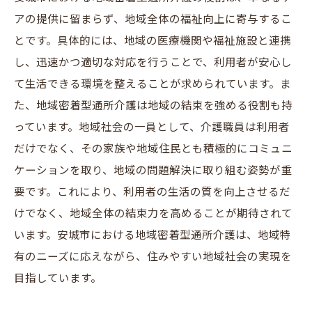
地域密着型通所介護におけるキャリアの重
アの提供に留まらず、地域全体の福祉向上に寄与するこ
要性
とです。具体的には、地域の医療機関や福祉施設と連携
し、迅速かつ適切な対応を行うことで、利用者が安心し
安城市で地域に根ざした介護職員として成
て生活できる環境を整えることが求められています。ま
長する方法
た、地域密着型通所介護は地域の結束を強める役割も持
地域密着型通所介護職員としてのスキルア
っています。地域社会の一員として、介護職員は利用者
ップのコツ
だけでなく、その家族や地域住民とも積極的にコミュニ
長期的なキャリアを描くための地域密着型
ケーションを取り、地域の問題解決に取り組む姿勢が重
通所介護での経験
要です。これにより、利用者の生活の質を向上させるだ
地域密着型通所介護を通じた地域住民との
けでなく、地域全体の結束力を高めることが期待されて
信頼関係の構築
います。安城市における地域密着型通所介護は、地域特
安城市での地域密着型通所介護職員として
有のニーズに応えながら、住みやすい地域社会の実現を
の成功事例
目指しています。
介護職員未経験者も安心して働ける地域密着型