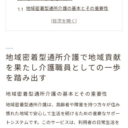
地域密着型通所介護の基本とその重要性
安城市で求められる地域密着型通所介護の
役割
介護職員として地域密着型通所介護でのキ
ャリアを始めるには
地域密着型通所介護で地域貢献
地域への貢献が実感できる地域密着型通所
介護の魅力
を果たし介護職員としての一歩
現場での経験が地域密着型通所介護職員と
を踏み出す
しての成長を促す
地域密着型通所介護の基本とその重要性
地域密着型通所介護での初めての一歩を円
滑に踏み出す方法
地域密着型通所介護は、高齢者や障害を持つ方々が住み
安城市で地域密着型通所介護の求人情報を探し
慣れた地域で安心して生活を続けるための重要なサポー
介護職員としての未来を描く
トシステムです。このサービスは、利用者の日常生活を