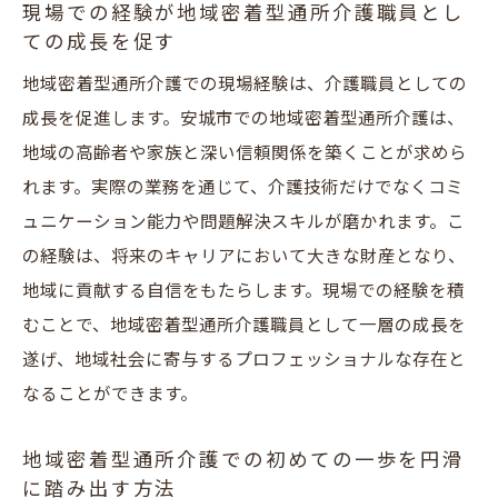
安城市で地域密着型通所介護の介護職員として
現場での経験が地域密着型通所介護職員とし
地域貢献を実現する
ての成長を促す
地域密着型通所介護を通じた地域貢献の具
地域密着型通所介護での現場経験は、介護職員としての
体例
成長を促進します。安城市での地域密着型通所介護は、
介護職員としての地域密着型通所介護での
地域の高齢者や家族と深い信頼関係を築くことが求めら
地域貢献の方法
れます。実際の業務を通じて、介護技術だけでなくコミ
ュニケーション能力や問題解決スキルが磨かれます。こ
安城市における地域密着型通所介護の社会
の経験は、将来のキャリアにおいて大きな財産となり、
的意義
地域に貢献する自信をもたらします。現場での経験を積
地域密着型通所介護での地域住民との関わ
むことで、地域密着型通所介護職員として一層の成長を
り方
遂げ、地域社会に寄与するプロフェッショナルな存在と
地域密着型通所介護が地域に与える影響と
なることができます。
その役割
実際の地域密着型通所介護での地域貢献エ
地域密着型通所介護での初めての一歩を円滑
ピソード
に踏み出す方法