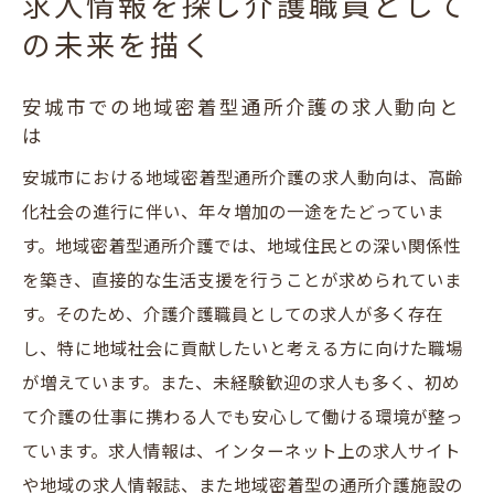
求人情報を探し介護職員として
地域密着型通所介護の求人を通じて安城市での
の未来を描く
新たなキャリアを切り開く
安城市での地域密着型通所介護の求人動向と
安城市での地域密着型通所介護の求人の探
は
し方
安城市における地域密着型通所介護の求人動向は、高齢
地域密着型通所介護の求人を通じたキャリ
化社会の進行に伴い、年々増加の一途をたどっていま
アチャンス
す。地域密着型通所介護では、地域住民との深い関係性
安城市における地域密着型通所介護求人の
を築き、直接的な生活支援を行うことが求められていま
選び方
す。そのため、介護介護職員としての求人が多く存在
地域密着型通所介護でのキャリア形成を支
し、特に地域社会に貢献したいと考える方に向けた職場
える求人情報
が増えています。また、未経験歓迎の求人も多く、初め
地域密着型通所介護の求人がもたらす職業
て介護の仕事に携わる人でも安心して働ける環境が整っ
選択の可能性
ています。求人情報は、インターネット上の求人サイト
安城市での地域密着型通所介護求人を活用
や地域の求人情報誌、また地域密着型の通所介護施設の