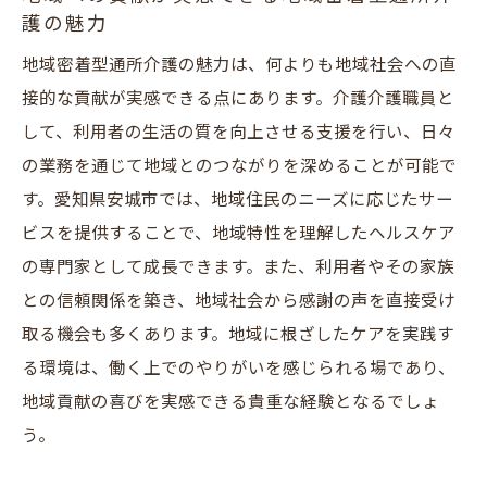
の求人動向を探る
護の魅力
地域密着型通所介護での日常業務とそのや
地域密着型通所介護の魅力は、何よりも地域社会への直
りがい
接的な貢献が実感できる点にあります。介護介護職員と
安城市での地域密着型通所介護の求人市場
して、利用者の生活の質を向上させる支援を行い、日々
の現状
の業務を通じて地域とのつながりを深めることが可能で
す。愛知県安城市では、地域住民のニーズに応じたサー
地域密着型通所介護での働き方とライフス
ビスを提供することで、地域特性を理解したヘルスケア
タイル
の専門家として成長できます。また、利用者やその家族
介護職員として地域密着型通所介護でのキ
との信頼関係を築き、地域社会から感謝の声を直接受け
ャリアパス
取る機会も多くあります。地域に根ざしたケアを実践す
地域密着型通所介護での職場環境とチーム
る環境は、働く上でのやりがいを感じられる場であり、
ワークの重要性
地域貢献の喜びを実感できる貴重な経験となるでしょ
安城市での地域密着型通所介護職員の求人
う。
傾向