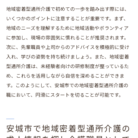
介護職員としてのスキルを磨き地域密着型通所
地域密着型通所介護で初めての一歩を踏み出す際には、
介護での活躍を目指す
いくつかのポイントに注意することが重要です。まず、
地域密着型通所介護でのスキルアップのた
地域のニーズを理解するために地域活動やボランティア
めの取り組み
に参加し、現場の雰囲気に慣れることが推奨されます。
介護職員が地域密着型通所介護で活躍する
次に、先輩職員や上司からのアドバイスを積極的に受け
ための必須スキル
入れ、学びの姿勢を持ち続けましょう。また、地域密着
地域密着型通所介護での実務経験を通じた
型通所介護は、未経験者向けの研修制度が整っているた
スキル向上
め、これらを活用しながら自信を深めることができま
す。このようにして、安城市での地域密着型通所介護の
安城市での地域密着型通所介護職員のスキ
職において、円滑にスタートを切ることが可能です。
ル習得事例
地域密着型通所介護での研修と教育制度の
活用法
安城市で地域密着型通所介護の
介護職員として地域密着型通所介護での成
長するためのヒント