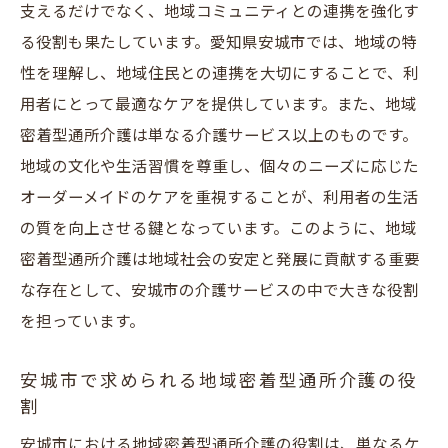
支えるだけでなく、地域コミュニティとの連携を強化す
安城市での地域密着型通所介護の求人動向
る役割も果たしています。愛知県安城市では、地域の特
とは
性を理解し、地域住民との連携を大切にすることで、利
地域密着型通所介護の求人情報を効率的に
用者にとって最適なケアを提供しています。また、地域
探す方法
密着型通所介護は単なる介護サービス以上のものです。
求人選びで重視すべき地域密着型通所介護
地域の文化や生活習慣を尊重し、個々のニーズに応じた
のポイント
オーダーメイドのケアを重視することが、利用者の生活
地域密着型通所介護の職場環境を知るため
の質を向上させる鍵となっています。このように、地域
のポイント
密着型通所介護は地域社会の安定と発展に貢献する重要
安城市の地域密着型通所介護での将来性と
な存在として、安城市の介護サービスの中で大きな役割
キャリア形成
を担っています。
地域密着型通所介護の求人を探す際のチェ
ックリスト
安城市で求められる地域密着型通所介護の役
割
地域に根ざした介護職員としてのキャリアを安
城市で築く秘訣
安城市における地域密着型通所介護の役割は、単なるケ