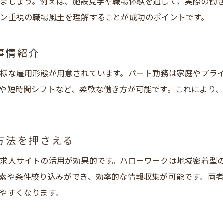
ましょう。例えば、施設見学や職場体験を通じて、実際の働
求人サイトやハローワーク活用の最新ポイント
ン重視の職場風土を理解することが成功のポイントです。
転職成功のために知っておきたい情報を紹介
家庭と両立するための介護施設看護師の選び方
事情紹介
家庭との両立がしやすい求人の探し方とは
様な雇用形態が用意されています。パート勤務は家庭やプラ
地域密着型通所介護施設の働きやすいポイント
や短時間シフトなど、柔軟な働き方が可能です。これにより
看護職員が求める福利厚生や勤務条件を紹介
子育てと両立可能なパート求人のメリット解説
安城市の看護師求人で注目すべきチェック項目
方法を押さえる
働きやすさ重視の職場選びで大切な基準とは
求人サイトの活用が効果的です。ハローワークは地域密着型
未経験やブランク歓迎の看護職員求人が増加中
索や条件絞り込みができ、効率的な情報収集が可能です。両
未経験歓迎の安城市看護職員求人の魅力を紹介
やすくなります。
ブランクがある方も安心のサポート体制とは