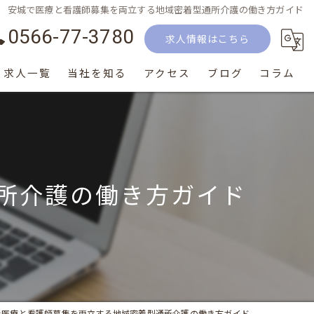
安城で医療と看護師募集を両立する地域密着型通所介護の働き方ガイド
0566-77-3780
求人情報はこちら
求人一覧
当社を知る
アクセス
ブログ
コラム
正社員
パート
所介護の働き方ガイド
生活相談員
介護士
サービス提供責任者