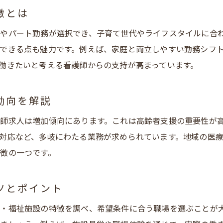
安城市の看護職員求人が求める人材像を紹介
徴とは
ワークライフバランス重視の看護求人事情を解説
やパート勤務が選択でき、子育て世代やライフスタイルに合
安城市の看護求人で注目されるワークライフバラン
できる点も魅力です。例えば、家庭と両立しやすい勤務シフ
パートや日勤求人が人気の理由を徹底解説
働きたいと考える看護師からの支持が高まっています。
育児や家庭と両立できる勤務先選びのポイント
看護職員の働き方改革と地域密着型の役割について
動向を解説
看護師求人選びで重視したい制度や環境とは
師求人は増加傾向にあります。これは高齢者支援の重要性が
地域密着型通所介護が支える安心の職場環境
対応など、多岐にわたる業務が求められています。地域の医
看護師転職に役立つ安城市の最新求人トレンド
徴の一つです。
安城市の看護師求人市場の最新トレンドを解説
地域密着型通所介護の求人が増加する背景とは
ツとポイント
看護職員に求められるスキルや経験を整理
・福祉施設の特徴を調べ、希望条件に合う職場を選ぶことが
パート求人や柔軟な勤務形態が選ばれる理由