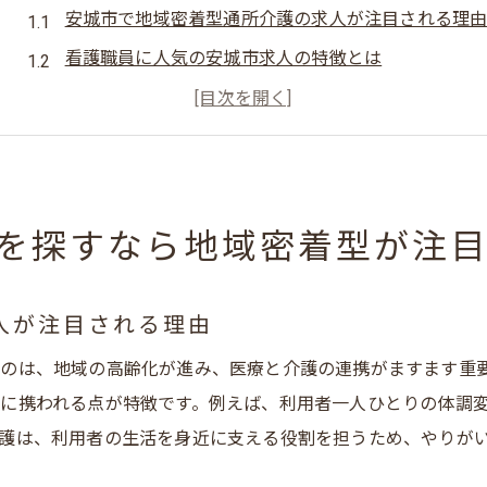
安城市で地域密着型通所介護の求人が注目される理
看護職員に人気の安城市求人の特徴とは
地域密着型通所介護の看護師求人動向を解説
三河エリアで看護師求人を探すコツとポイント
パート勤務も選べる安城市の求人事情紹介
ハローワークや求人サイトの活用方法を押さえる
を探すなら地域密着型が注
地域密着型通所介護で叶える理想の看護師働き方
地域密着型通所介護で実現する働きやすさの魅力
人が注目される理由
看護職員が選ぶ理想の勤務スタイルとは何か
のは、地域の高齢化が進み、医療と介護の連携がますます重
安城市で叶うワークライフバランスを詳しく解説
に携われる点が特徴です。例えば、利用者一人ひとりの体調
看護師求人の中で注目されるパート勤務のメリット
護は、利用者の生活を身近に支える役割を担うため、やりが
家庭との両立がしやすい通所介護の働き方の実態