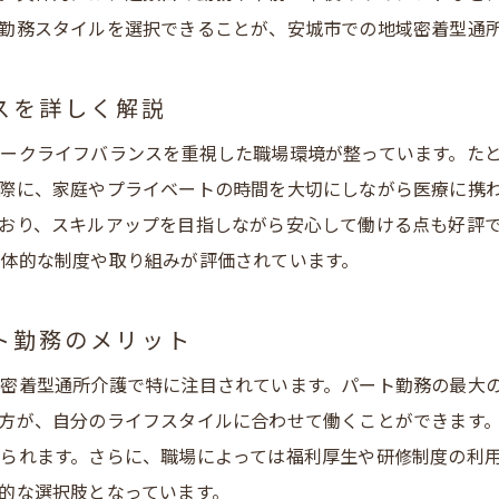
地域密着型通所介護の求人で収入を安定させる方法
勤務スタイルを選択できることが、安城市での地域密着型通
パート求人や柔軟な働き方で生活設計を実現
スを詳しく解説
看護師求人で注目したい給与と待遇の確認ポイント
長く働ける職場選びで収入安定を目指すコツ
ークライフバランスを重視した職場環境が整っています。た
看護職員として安心して働くためのチェックリスト
際に、家庭やプライベートの時間を大切にしながら医療に携
おり、スキルアップを目指しながら安心して働ける点も好評
体的な制度や取り組みが評価されています。
ト勤務のメリット
密着型通所介護で特に注目されています。パート勤務の最大
方が、自分のライフスタイルに合わせて働くことができます
られます。さらに、職場によっては福利厚生や研修制度の利
的な選択肢となっています。