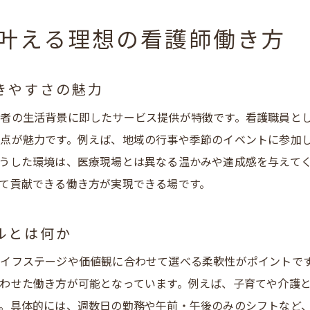
地域密着型通所介護で学べるスキルや経験
看護師求人で重視される研修や教育制度について
叶える理想の看護師働き方
パート勤務で新たなスタートを切るコツを解説
求人選びで安心できるポイントや注意点を押さえる
きやすさの魅力
地域に根ざした医療で看護師のやりがいを実感
者の生活背景に即したサービス提供が特徴です。看護職員と
地域密着型通所介護で実感する看護師のやりがい
点が魅力です。例えば、地域の行事や季節のイベントに参加
安城市で地域医療に貢献する働き方の魅力とは
うした環境は、医療現場とは異なる温かみや達成感を与えて
看護職員が感じる地域の支えと信頼関係について
て貢献できる働き方が実現できる場です。
求人選びで重視したい地域密着型の魅力を解説
三河エリアで働く看護師のやりがい発見ポイント
ルとは何か
日々成長できる医療現場での経験を共有
イフステージや価値観に合わせて選べる柔軟性がポイントで
安城市で看護師として安定収入を得るポイント
わせた働き方が可能となっています。例えば、子育てや介護
安城市で看護職員が安定収入を得るための秘訣
。具体的には、週数日の勤務や午前・午後のみのシフトなど