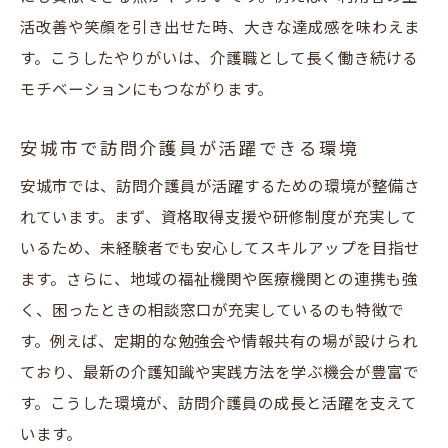
活改善や笑顔を引き出せた時、大きな達成感を味わえま
夫
す。こうしたやりがいは、介護職として長く働き続ける
介護求人で注目の柔軟なシフト体制とは
モチベーションにもつながります。
安城市で介護員が安心して続けられる理由
家庭優先の働き方が可能な求人の特徴
安城市で訪問介護員が活躍できる環境
訪問介護求人で実現するワークライフバラ
安城市では、訪問介護員が活躍するための環境が整備さ
ンス
れています。まず、資格取得支援や研修制度が充実して
地域密着型の介護員求人が注目される理由
いるため、未経験者でも安心してスキルアップを目指せ
安城市で地域密着の訪問介護求人が増加中
ます。さらに、地域の福祉機関や医療機関との連携も強
介護員求人が地域社会に与える貢献とは
く、困ったときの相談窓口が充実しているのも特徴で
訪問介護員として地域連携を深める魅力
す。例えば、定期的な勉強会や情報共有の場が設けられ
ており、最新の介護知識や実践方法を学ぶ機会が豊富で
地域密着型求人で働く介護員の実際の声
す。こうした環境が、訪問介護員の成長と活躍を支えて
安城市で選ばれる介護求人の特徴を分析
います。
訪問介護求人が地域に根ざす理由とは