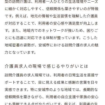
型の訪問介護は、利用者一人ひとりの生活環境やニーズ
訪問介護員でキャリアアップを目指す秘訣
に細かく対応しやすく、信頼関係も築きやすいのが特徴
安城市で人気のフルタイム介護員求人傾向
です。例えば、地元の情報や生活習慣を理解した介護員
資格を活かす訪問介護の新しい働き方
が対応することで、利用者の安心感や満足度が向上しま
す。また、地域内でのネットワークが強いため、困りご
資格を活かして安城市で訪問介護員に挑戦
とにも迅速に対応できる体制が整っています。こうした
介護員求人で注目される新しい働き方とは
地域密着の姿勢が、安城市における訪問介護の求人の魅
訪問介護求人で資格取得を目指すメリット
力となっています。
安城市で広がる介護員のキャリアパス
訪問介護で自分らしい働き方を実現する方
介護員求人の現場で感じるやりがいとは
法
訪問介護員の求人現場では、利用者の日常生活を直接サ
介護員求人でスキルアップを図るポイント
ポートすることで、目に見える成果と感謝の言葉を日々
家庭と両立できる介護員の求人事情
実感できます。特に安城市のような地域では、長期的な
家庭との両立を支える安城市の求人環境
信頼関係を築きながら、利用者の自立支援や家族の安心
にも貢献できる点がやりがいです。例えば、利用者の生
訪問介護員が無理なく働ける職場選びの工