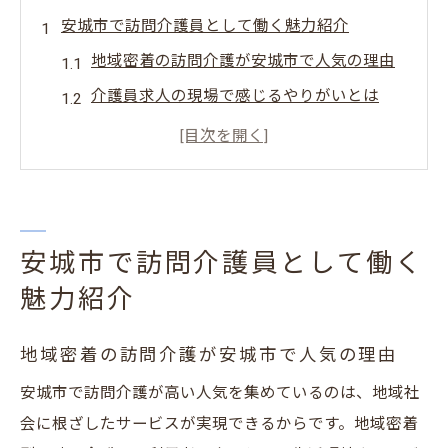
安城市で訪問介護員として働く魅力紹介
地域密着の訪問介護が安城市で人気の理由
介護員求人の現場で感じるやりがいとは
安城市で訪問介護員が活躍できる環境
訪問介護員求人が女性に選ばれる背景
安城市で安心して働ける介護求人の特長
訪問介護の求人状況と今後の展望を解説
安城市で訪問介護員として働く
フルタイム介護求人を探す女性必見のポイント
魅力紹介
フルタイム求人で重視すべき勤務条件とは
安城市の訪問介護員求人に多い福利厚生例
地域密着の訪問介護が安城市で人気の理由
介護員求人を選ぶ際の家庭との両立コツ
安城市で訪問介護が高い人気を集めているのは、地域社
女性が働きやすいフルタイム介護求人の探
会に根ざしたサービスが実現できるからです。地域密着
し方