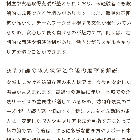
制度や資格取得支援が整えられており、未経験者でも段
安城市でフルタイム介護員が活躍する理由
階的に成長できる仕組みがあります。また、職場の雰囲
訪問介護員求人選びで大切なチェック項目
気が温かく、チームワークを重視する文化が根付いてい
働きやすさで選ぶ訪問介護・介護員の未来
るため、安心して長く働けるのが魅力です。例えば、定
期的な面談や相談体制があり、働きながらスキルやキャ
安城市で働きやすい訪問介護員求人の特徴
リアを積むことができます。
介護員の働き方改革と今後の展望を解説
訪問介護求人がもたらすキャリアの可能性
訪問介護の求人状況と今後の展望を解説
働きやすい介護員求人を見極めるポイント
安城市における訪問介護の求人状況は、今後も安定した
安城市で注目される介護員の新しい働き方
需要が見込まれます。高齢化の進展に伴い、地域での介
訪問介護員の求人が示す業界の未来像
護サービスの重要性が増しているため、訪問介護員のニ
ーズは引き続き高い傾向です。特にフルタイム勤務の求
人は、安定した収入やキャリア形成を目指す方にとって
魅力的です。今後は、さらに多様な働き方やサポート体