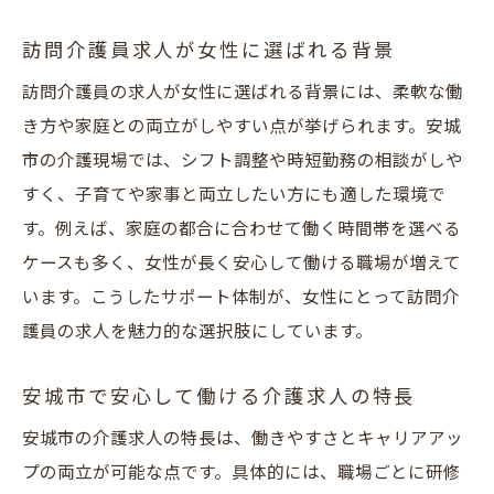
未経験から始める訪問介護員の安心サポート
訪問介護員求人が女性に選ばれる背景
未経験者歓迎の安城市介護員求人の特徴
訪問介護員の求人が女性に選ばれる背景には、柔軟な働
訪問介護求人で充実の研修支援を体験
き方や家庭との両立がしやすい点が挙げられます。安城
介護員として安心してスタートできる環境
市の介護現場では、シフト調整や時短勤務の相談がしや
訪問介護員求人で未経験者が成長できる理
すく、子育てや家事と両立したい方にも適した環境で
由
す。例えば、家庭の都合に合わせて働く時間帯を選べる
安城市で未経験から介護員になるメリット
ケースも多く、女性が長く安心して働ける職場が増えて
います。こうしたサポート体制が、女性にとって訪問介
サポート体制が整った介護求人の選び方
護員の求人を魅力的な選択肢にしています。
フルタイム勤務の安城市介護求人最新情報
安城市でフルタイム訪問介護員求人が注目
安城市で安心して働ける介護求人の特長
介護員求人の最新動向と応募のポイント
安城市の介護求人の特長は、働きやすさとキャリアアッ
訪問介護求人で求められる人材像とは
プの両立が可能な点です。具体的には、職場ごとに研修
フルタイム勤務が可能な介護求人の傾向